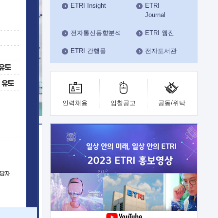
ETRI Insight
ETRI
수도권연구본부
Journal
기획본부
사업화본부
전자통신동향분석
ETRI 웹진
행정본부
ETRI 간행물
전자도서관
대외협력부
인력채용
입찰공고
공동/위탁
이전
업 지원
능 기술
체실험실