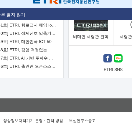
[2026-52호] ETRI, ITU-T 자율주행차 국제표준화 주도한다
루 열지 않기
[2026-51호] ETRI, 항로표지 해양 IoT 무선통신체계 개발 나선다
[2026-50호] ETRI, 생체신호 압축기술 국제표준 채택...의료 AI 시대 연다
비대면
체험관 견학
체험관
[2026-49호] ETRI, 대한민국 ICT 50년 역사를 담은 온라인 50년사 공개
[2026-48호] ETRI, 감염 걱정없는 공중 터치 인터페이스 시대 연다
[2026-47호] ETRI, AI 기반 주파수 예측기술 국제표준 이끌어
[2026-46호] ETRI, 출연연 오픈소스 협의체 '범출연연'으로 확대 운영
ETRI SNS
영상정보처리기기 운영ㆍ관리 방침
부설연구소공고