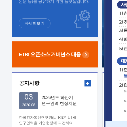
논문 등)를 공유하기 위한 플랫폼입니다.
자세히보기
ETRI 오픈소스
거버넌스 대응
공지사항
보도자
03
2026년도 하반기
연구인력 현장지원
2026.08
희망기업 신청/접수
한국전자통신연구원(ETRI)은 ETRI
연구인력을 기업현장에 파견하여