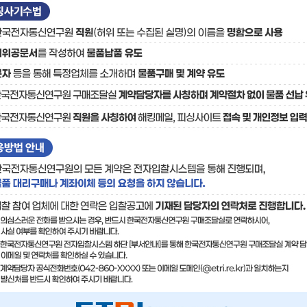
료
기술사업화플랫폼/기술
기술예고
중소기
보유특허
이전가
융합기술연구생산센터
반도