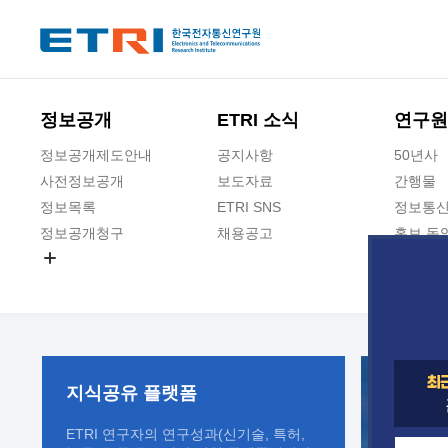
본문 바로가기
주요메뉴 바로가기
정보공개
ETRI 소식
연구원
정보공개제도안내
공지사항
50년사
사전정보공개
보도자료
간행물
정보목록
ETRI SNS
정보통신
정보공개청구
채용공고
홍보 동
경영공시
공공데이터개방
사업실명제
지식공유
플랫폼
ETRI 연구자의 연구성과(신기술, 특허,