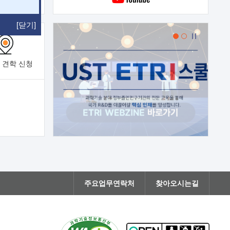
[닫기]
 견학
신청
주요업무연락처
찾아오시는길