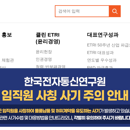
 홍보
클린 ETRI
대표연구성과
(윤리경영)
ETRI 50주년 산업 파
윤리헌장
ETRI 대표성과
인권경영
 체험관
연도별 우수성과
청렴·반부패경영
영상
R&D 파급효과
e-신문고(ETRI 신고센터)
지식공유플랫폼
공익신고
청렴포털 신고
고객의소리
수의계약 현황
부패징계 현황
감사결과공개