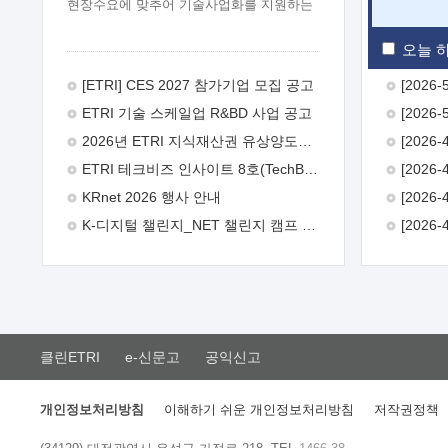
현장수요에 맞추어 기술사업화를 지원하는
『연구인력 현장지원』프로그램을
운영하고 있습니다.이에 연구인력의 지원을
오늘 하
희망하는 중소.중견기업에서는 신청하여
주시기 바랍니다.
2026년 8월
[ETRI] CES 2027 참가기업 모집 공고
한국전자통신연구원장
1. 추진개요

ETRI 기술 스케일업 R&BD 사업 공고
추진목적: ETRI 인력을 기업현장에 파견.
기술지원을 실시함으로써 ETRI 개발기술의
2026년 ETRI 지식재산권 유상양도계약 수요조사 공고
사업화를 지원하여 사업화성과를
ETRI 테크비즈 인사이트 8호(TechBiz Insight Vol.8) 발간
극대화하고, 지원기업을 강견기업으로
육성하고자 함.
 신청자격: ETRI
KRnet 2026 행사 안내
협력기업 및 일반 ICT 중소기업* 협력기업:
K-디지털 챌린지_NET 챌린지 캠프 시즌13 안내
ETRI 창업/연구소기업, 기술이전/출자기업
등 ETRI 개발기술을 사업화하고자 하는
기업
 파견기간: 1년 이상 [최대 3년까지
연속지원 가능]* 연속지원은 지원완료
시점에서 당해 지원실적과 차기 지원계획을
평가하여 결정
 기업부담: 연구인력
연봉기준 30 ~ 40%* (1년차) 연봉의 30%,
클린ETRI
e-신문고
공익신고
(2 ~ 3년차) 연봉의 40%
 추진일정(1)
희망기업 신청/접수(2)희망인력-희망기업
매칭(3)현장조사/ 선정(심의)(4)협약체결
개인정보처리방침
이해하기 쉬운 개인정보처리방침
저작권정책
(5)기업파견8월 3일 ~ 14일
8월 17일 ~
26일
9월초순
9월 중순
10월 이후*