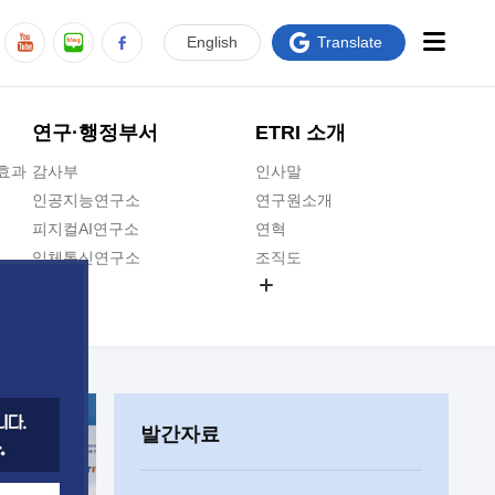
En
glish
Translate
연구·행정부서
ETRI 소개
급효과
감사부
인사말
인공지능연구소
연구원소개
피지컬AI연구소
연혁
입체통신연구소
조직도
공간미디어연구소
기타 공개정보
ADX융합연구소
원규 제·개정 예고
ICT전략연구소
연구원 고객헌장
인공지능안전연구소
ETRI CI
우주항공반도체전략연구단
주요업무연락처
발간자료
대경권연구본부
찾아오시는길
호남권연구본부