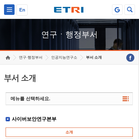
본문 바로가기
주요메뉴 바로가기
하단메뉴 바로가기
En
연구ㆍ행정부서
연구·행정부서
인공지능연구소
부서 소개
부서 소개
메뉴를 선택하세요.
사이버보안연구본부
소개