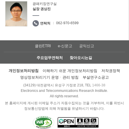
광패키징연구실
실장 권상진
062-970-6599
연락처
클린ETRI
e-신문고
공익신고
주요업무연락처
찾아오시는길
개인정보처리방침
이해하기 쉬운 개인정보처리방침
저작권정책
영상정보처리기기 운영ㆍ관리 방침
부설연구소공고
(34129) 대전광역시 유성구 가정로 218, TEL
1466-38
Electronics and Telecommunications Research Institute.
All rights reserved.
본 홈페이지에 게시된 이메일 주소가 자동수집되는 것을 거부하며, 이를 위반시
정보통신망법에 의해 처벌됨을 유념하시기 바랍니다.