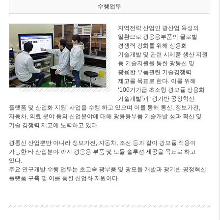
수행업무
지역전략 산업인 광산업 육성의
일환으로 광응용부품의 글로벌
경쟁력 강화를 위해 상용화
기술개발 및 관련 시제품 생산 지원
등 기술지원을 통한 광통신 및
광융합 부품관련 기술경쟁력
제고를 목표로 한다. 이를 위해
‘100기가급 초소형 광모듈 상용화
기술개발’과 ‘광기반 공정혁신
플랫폼 및 산업화 지원’ 사업을 수행 하고 있으며 이를 통해 통신, 정보가전,
자동차, 의료 분야 등의 산업분야에 대해 광응용부품 기술개발 성과 확산 및
기술 경쟁력 제고에 노력하고 있다.
광통신 산업뿐만 아니라 정보가전, 자동차, 조선 등과 같이 광모듈 적용이
가능한 타 산업분야 까지 광응용 부품 및 모듈 솔루션 제공을 목표로 하고
있다.
주요 연구개발 수행 업무는 초고속 광부품 및 광모듈 개발과 광기반 공정혁신
플랫폼 구축 및 이를 통한 산업화 지원이다.