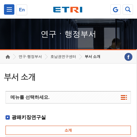
본문 바로가기
주요메뉴 바로가기
하단메뉴 바로가기
En
연구ㆍ행정부서
연구·행정부서
호남권연구센터
부서 소개
부서 소개
메뉴를 선택하세요.
광패키징연구실
소개