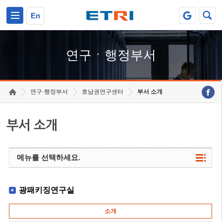
본문 바로가기
주요메뉴 바로가기
하단메뉴 바로가기
En
연구ㆍ행정부서
연구·행정부서
호남권연구센터
부서 소개
부서 소개
메뉴를 선택하세요.
광패키징연구실
소개