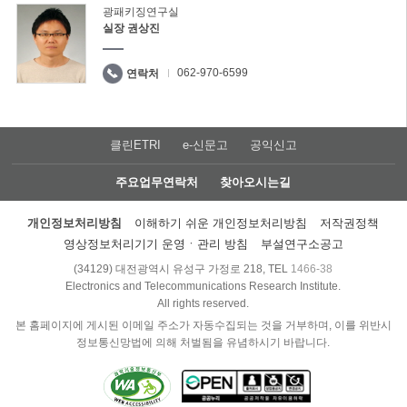
광패키징연구실
실장 권상진
062-970-6599
연락처
클린ETRI
e-신문고
공익신고
주요업무연락처
찾아오시는길
개인정보처리방침
이해하기 쉬운 개인정보처리방침
저작권정책
영상정보처리기기 운영ㆍ관리 방침
부설연구소공고
(34129) 대전광역시 유성구 가정로 218, TEL
1466-38
Electronics and Telecommunications Research Institute.
All rights reserved.
본 홈페이지에 게시된 이메일 주소가 자동수집되는 것을 거부하며, 이를 위반시
정보통신망법에 의해 처벌됨을 유념하시기 바랍니다.