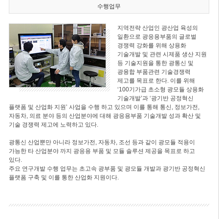
수행업무
지역전략 산업인 광산업 육성의
일환으로 광응용부품의 글로벌
경쟁력 강화를 위해 상용화
기술개발 및 관련 시제품 생산 지원
등 기술지원을 통한 광통신 및
광융합 부품관련 기술경쟁력
제고를 목표로 한다. 이를 위해
‘100기가급 초소형 광모듈 상용화
기술개발’과 ‘광기반 공정혁신
플랫폼 및 산업화 지원’ 사업을 수행 하고 있으며 이를 통해 통신, 정보가전,
자동차, 의료 분야 등의 산업분야에 대해 광응용부품 기술개발 성과 확산 및
기술 경쟁력 제고에 노력하고 있다.
광통신 산업뿐만 아니라 정보가전, 자동차, 조선 등과 같이 광모듈 적용이
가능한 타 산업분야 까지 광응용 부품 및 모듈 솔루션 제공을 목표로 하고
있다.
주요 연구개발 수행 업무는 초고속 광부품 및 광모듈 개발과 광기반 공정혁신
플랫폼 구축 및 이를 통한 산업화 지원이다.