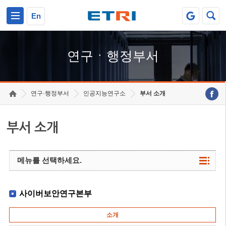
본문 바로가기
주요메뉴 바로가기
하단메뉴 바로가기
En
연구ㆍ행정부서
연구·행정부서
인공지능연구소
부서 소개
부서 소개
메뉴를 선택하세요.
사이버보안연구본부
소개