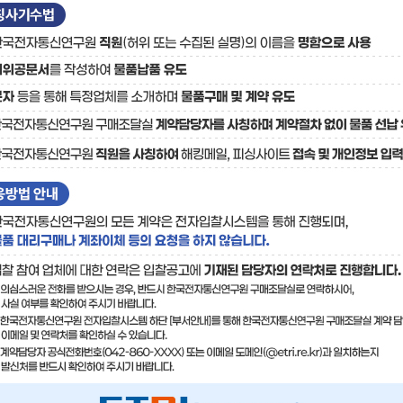
료
기술사업화플랫폼/기술
기술예고
중소기
보유특허
이전가
융합기술연구생산센터
반도