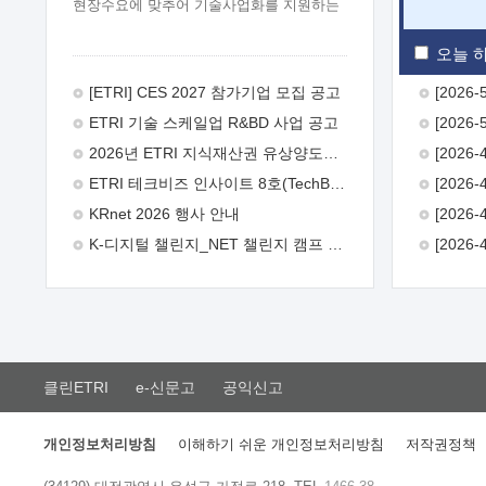
현장수요에 맞추어 기술사업화를 지원하는
『연구인력 현장지원』프로그램을
운영하고 있습니다.이에 연구인력의 지원을
오늘 하
희망하는 중소.중견기업에서는 신청하여
주시기 바랍니다.
2026년 8월
[ETRI] CES 2027 참가기업 모집 공고
한국전자통신연구원장
1. 추진개요

ETRI 기술 스케일업 R&BD 사업 공고
추진목적: ETRI 인력을 기업현장에 파견.
기술지원을 실시함으로써 ETRI 개발기술의
2026년 ETRI 지식재산권 유상양도계약 수요조사 공고
사업화를 지원하여 사업화성과를
ETRI 테크비즈 인사이트 8호(TechBiz Insight Vol.8) 발간
극대화하고, 지원기업을 강견기업으로
육성하고자 함.
 신청자격: ETRI
KRnet 2026 행사 안내
협력기업 및 일반 ICT 중소기업* 협력기업:
K-디지털 챌린지_NET 챌린지 캠프 시즌13 안내
ETRI 창업/연구소기업, 기술이전/출자기업
등 ETRI 개발기술을 사업화하고자 하는
기업
 파견기간: 1년 이상 [최대 3년까지
연속지원 가능]* 연속지원은 지원완료
시점에서 당해 지원실적과 차기 지원계획을
평가하여 결정
 기업부담: 연구인력
연봉기준 30 ~ 40%* (1년차) 연봉의 30%,
클린ETRI
e-신문고
공익신고
(2 ~ 3년차) 연봉의 40%
 추진일정(1)
희망기업 신청/접수(2)희망인력-희망기업
매칭(3)현장조사/ 선정(심의)(4)협약체결
개인정보처리방침
이해하기 쉬운 개인정보처리방침
저작권정책
(5)기업파견8월 3일 ~ 14일
8월 17일 ~
26일
9월초순
9월 중순
10월 이후*