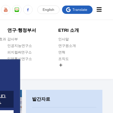
En
glish
Translate
연구·행정부서
ETRI 소개
급효과
감사부
인사말
인공지능연구소
연구원소개
피지컬AI연구소
연혁
입체통신연구소
조직도
공간미디어연구소
기타 공개정보
ADX융합연구소
원규 제·개정 예고
ICT전략연구소
연구원 고객헌장
인공지능안전연구소
ETRI CI
우주항공반도체전략연구단
주요업무연락처
발간자료
대경권연구본부
찾아오시는길
호남권연구본부