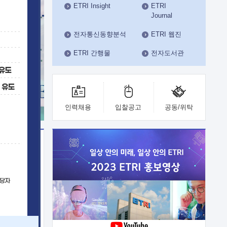
ETRI Insight
ETRI
수도권연구본부
Journal
기획본부
사업화본부
전자통신동향분석
ETRI 웹진
행정본부
ETRI 간행물
전자도서관
대외협력부
인력채용
입찰공고
공동/위탁
이전
업 지원
능 기술
체실험실