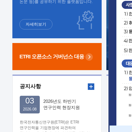
논문 등)를 공유하기 위한 플랫폼입니다.
자세히보기
ETRI 오픈소스
거버넌스 대응
공지사항
보도자
03
2026년도 하반기
연구인력 현장지원
2026.08
희망기업 신청/접수
한국전자통신연구원(ETRI)은 ETRI
연구인력을 기업현장에 파견하여