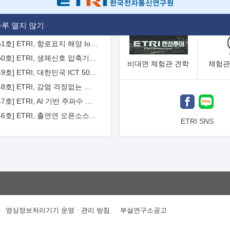
[2026-52호] ETRI, ITU-T 자율주행차 국제표준화 주도한다
루 열지 않기
[2026-51호] ETRI, 항로표지 해양 IoT 무선통신체계 개발 나선다
[2026-50호] ETRI, 생체신호 압축기술 국제표준 채택...의료 AI 시대 연다
비대면
체험관 견학
체험관
[2026-49호] ETRI, 대한민국 ICT 50년 역사를 담은 온라인 50년사 공개
[2026-48호] ETRI, 감염 걱정없는 공중 터치 인터페이스 시대 연다
[2026-47호] ETRI, AI 기반 주파수 예측기술 국제표준 이끌어
[2026-46호] ETRI, 출연연 오픈소스 협의체 '범출연연'으로 확대 운영
ETRI SNS
영상정보처리기기 운영ㆍ관리 방침
부설연구소공고