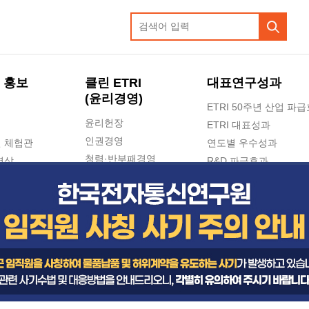
 홍보
클린 ETRI
대표연구성과
(윤리경영)
ETRI 50주년 산업 파
윤리헌장
ETRI 대표성과
인권경영
 체험관
연도별 우수성과
청렴·반부패경영
영상
R&D 파급효과
e-신문고(ETRI 신고센터)
지식공유플랫폼
공익신고
청렴포털 신고
고객의소리
수의계약 현황
부패징계 현황
감사결과공개