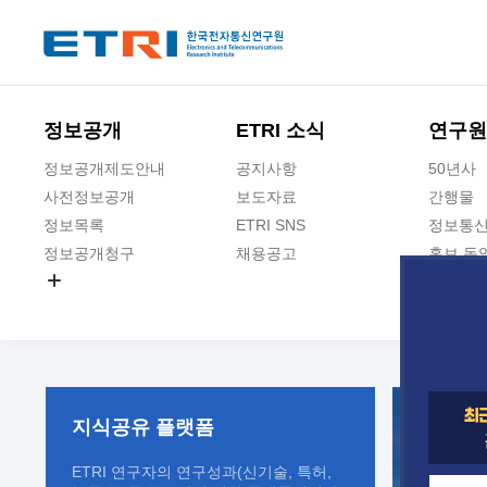
본문 바로가기
주요메뉴 바로가기
정보공개
ETRI 소식
연구원
정보공개제도안내
공지사항
50년사
사전정보공개
보도자료
간행물
정보목록
ETRI SNS
정보통신
정보공개청구
채용공고
홍보 동
경영공시
공공데이터개방
사업실명제
지식공유
플랫폼
ETRI 연구자의 연구성과(신기술, 특허,