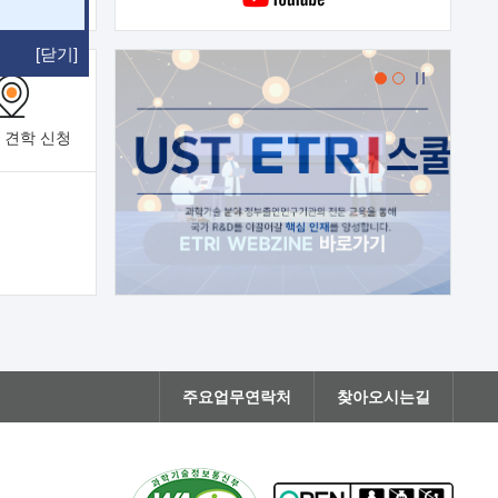
[닫기]
 견학
신청
주요업무연락처
찾아오시는길