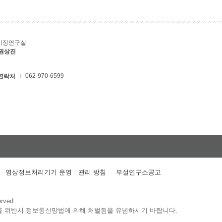
키징연구실
 권상진
062-970-6599
연락처
영상정보처리기기 운영ㆍ관리 방침
부설연구소공고
erved.
를 위반시 정보통신망법에 의해 처벌됨을 유념하시기 바랍니다.