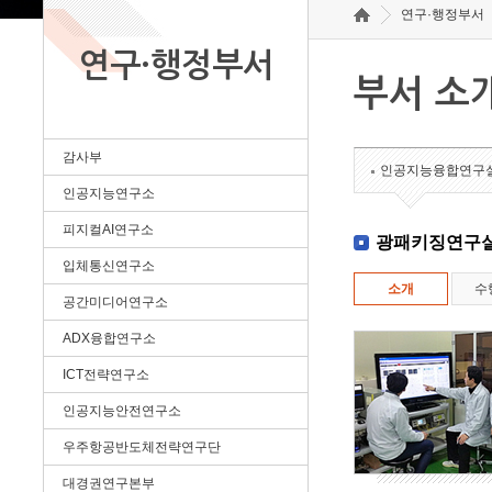
연구·행정부서
연구·행정부서
부서 소
감사부
인공지능융합연구
인공지능연구소
피지컬AI연구소
광패키징연구
입체통신연구소
소개
수
공간미디어연구소
ADX융합연구소
ICT전략연구소
인공지능안전연구소
우주항공반도체전략연구단
대경권연구본부