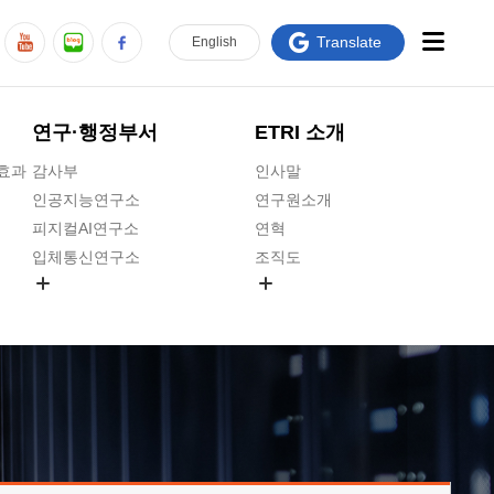
Translate
En
glish
연구·행정부서
ETRI 소개
급효과
감사부
인사말
인공지능연구소
연구원소개
피지컬AI연구소
연혁
입체통신연구소
조직도
공간미디어연구소
기타 공개정보
ADX융합연구소
원규 제·개정 예고
ICT전략연구소
연구원 고객헌장
인공지능안전연구소
ETRI CI
우주항공반도체전략연구단
주요업무연락처
대경권연구본부
찾아오시는길
호남권연구본부