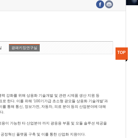
수도권연구본부
기획본부
사업화본부
행정본부
대외협력부
실
광패키징연구실
TOP
력 강화를 위해 상용화 기술개발 및 관련 시제품 생산 지원 등
 한다. 이를 위해 ‘100기가급 초소형 광모듈 상용화 기술개발’과
이를 통해 통신, 정보가전, 자동차, 의료 분야 등의 산업분야에 대해
다.
적용이 가능한 타 산업분야 까지 광응용 부품 및 모듈 솔루션 제공을
 공정혁신 플랫폼 구축 및 이를 통한 산업화 지원이다.