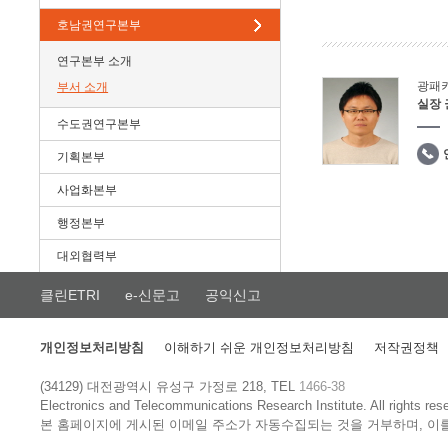
호남권연구본부
연구본부 소개
광패
부서 소개
실장
수도권연구본부
기획본부
사업화본부
행정본부
대외협력부
클린ETRI
e-신문고
공익신고
개인정보처리방침
이해하기 쉬운 개인정보처리방침
저작권정책
(34129) 대전광역시 유성구 가정로 218, TEL
1466-38
Electronics and Telecommunications Research Institute.
All rights res
본 홈페이지에 게시된 이메일 주소가 자동수집되는 것을 거부하며, 이