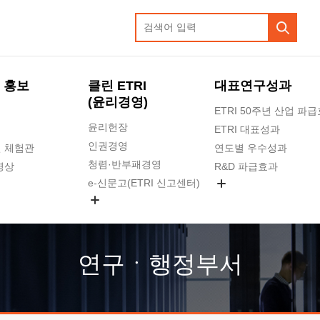
 홍보
클린 ETRI
대표연구성과
(윤리경영)
ETRI 50주년 산업 파
윤리헌장
ETRI 대표성과
인권경영
 체험관
연도별 우수성과
청렴·반부패경영
영상
R&D 파급효과
e-신문고(ETRI 신고센터)
지식공유플랫폼
공익신고
청렴포털 신고
고객의소리
연구ㆍ행정부서
수의계약 현황
부패징계 현황
감사결과공개