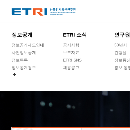
본문 바로가기
주요메뉴 바로가기
하단메뉴 바로가기
정보공개
ETRI 소식
연구원
정보공개제도안내
공지사항
50년사
사전정보공개
보도자료
간행물
정보목록
ETRI SNS
정보통신
정보공개청구
채용공고
홍보 동
경영공시
공공데이터개방
사업실명제