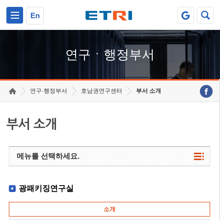
본문 바로가기
주요메뉴 바로가기
하단메뉴 바로가기
En
연구ㆍ행정부서
연구·행정부서
호남권연구센터
부서 소개
부서 소개
메뉴를 선택하세요.
광패키징연구실
소개