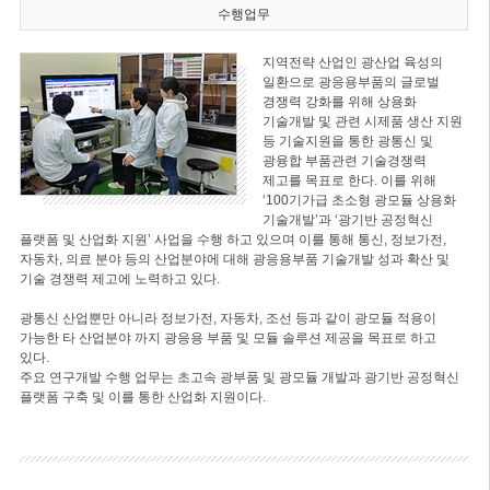
수행업무
지역전략 산업인 광산업 육성의
일환으로 광응용부품의 글로벌
경쟁력 강화를 위해 상용화
기술개발 및 관련 시제품 생산 지원
등 기술지원을 통한 광통신 및
광융합 부품관련 기술경쟁력
제고를 목표로 한다. 이를 위해
‘100기가급 초소형 광모듈 상용화
기술개발’과 ‘광기반 공정혁신
플랫폼 및 산업화 지원’ 사업을 수행 하고 있으며 이를 통해 통신, 정보가전,
자동차, 의료 분야 등의 산업분야에 대해 광응용부품 기술개발 성과 확산 및
기술 경쟁력 제고에 노력하고 있다.
광통신 산업뿐만 아니라 정보가전, 자동차, 조선 등과 같이 광모듈 적용이
가능한 타 산업분야 까지 광응용 부품 및 모듈 솔루션 제공을 목표로 하고
있다.
주요 연구개발 수행 업무는 초고속 광부품 및 광모듈 개발과 광기반 공정혁신
플랫폼 구축 및 이를 통한 산업화 지원이다.