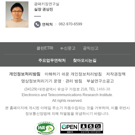
광패키징연구실
실장 권상진
062-970-6599
연락처
클린ETRI
e-신문고
공익신고
주요업무연락처
찾아오시는길
개인정보처리방침
이해하기 쉬운 개인정보처리방침
저작권정책
영상정보처리기기 운영ㆍ관리 방침
부설연구소공고
(34129) 대전광역시 유성구 가정로 218, TEL
1466-38
Electronics and Telecommunications Research Institute.
All rights reserved.
본 홈페이지에 게시된 이메일 주소가 자동수집되는 것을 거부하며, 이를 위반시
정보통신망법에 의해 처벌됨을 유념하시기 바랍니다.