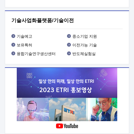
프로그램 개발
 상세이력ㅇ(붙 임1) 대상인력 A 상세이력ㅇ(붙
임2) 대상인력 B 상세이력
3. 신청방법 및 향후일정 등

신청방법: 이메일 (verdi@etri.re.kr)* <별첨양식>을 작성하여
기술사업화플랫폼/기술이전
제출
 문 의 처: ETRI사업화본부 기업성장지원부
기업성장지원전략실ㅇ오경석 책임 연구원 (T. 042-860-5076,
verdi@etri.re.kr)
 제출양식
ㅇ(별첨양식) ETRI연구인력
기술예고
중소기업 지원
현장지원 신청서 (기업)
보유특허
이전가능 기술
융합기술연구생산센터
반도체실험실