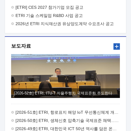
바랍니다.
2026년 8월 한국전자통신연구원장
1. 추진개요

추진목적: ETRI 인력을 기업현장에 파견. 기술지원을
[ETRI] CES 2027 참가기업 모집 공고
실시함으로써 ETRI 개발기술의 사업화를 지원하여
ETRI 기술 스케일업 R&BD 사업 공고
사업화성과를 극대화하고, 지원기업을 강견기업으로 육성하고자
함.
2026년 ETRI 지식재산권 유상양도계약 수요조사 공고
 신청자격: ETRI 협력기업 및 일반 ICT 중소기업*
협력기업: ETRI 창업/연구소기업, 기술이전/출자기업 등 ETRI
개발기술을 사업화하고자 하는 기업
 파견기간: 1년 이상
[최대 3년까지 연속지원 가능]* 연속지원은 지원완료 시점에서
보도자료
당해 지원실적과 차기 지원계획을 평가하여 결정
 기업부담:
연구인력 연봉기준 30 ~ 40%* (1년차) 연봉의 30%, (2 ~ 3년차)
연봉의 40%
 추진일정(1)희망기업 신청/접수(2)희망인력-
희망기업 매칭(3)현장조사/ 선정(심의)(4)협약체결(5)
기업파견8월 3일 ~ 14일
8월 17일 ~ 26일
9월초순
9월 중순
10월 이후* 상기일정은 희망인력-희망기업간 매칭 원활시를
가정한 것으로 상황에 따라 상당기간 일정이 지연될 수 있음. **
(1)희망인력-희망기업간 적합성이 낮다고 판단되거나, (2)
희망인력이 파견의사를 철회할 경우 후속 절차가 진행되지 않을
[2026-52호] ETRI, ITU-T 자율주행차 국제표준화 주도한다
수 있음.2. 현장지원 희망인력 및 상세이력
 희망인력
목록기술분야연구인력번호지원가능 기술반도체/
전자소자A반도체 소자(trasistor/diode) 제작 공정 전자소자 제작
[2026-51호] ETRI, 항로표지 해양 IoT 무선통신체계 개발 나선다
공정(FET / SBD 등 )유기물 반도체 소재 및 소자 설계, 합성 및
제작바이오센서 설계/제작토양/수질/가스 센서 설계/
[2026-50호] ETRI, 생체신호 압축기술 국제표준 채택...의료 AI 시대 연다
제작광소자응용B광 센서 및 응용 시스템시스템 제어 및 데이터
[2026-49호] ETRI, 대한민국 ICT 50년 역사를 담은 온라인 50년사 공개
처리FPGA 제어, VHDL 프로그램 개발Labview, Python, C