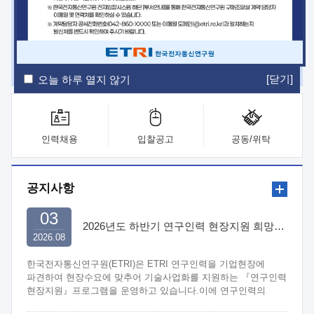
ETRI Insight
ETRI Journal
전자통신동향분석
ETRI 웹진
ETRI 간행물
전자도서관
[닫기]
오늘 하루 열지 않기
인력채용
입찰공고
공동/위탁
공지사항
03
2026년도 하반기 연구인력 현장지원 희망기업 신청/접수
2026.08
한국전자통신연구원(ETRI)은 ETRI 연구인력을 기업현장에
파견하여 현장수요에 맞추어 기술사업화를 지원하는 『연구인력
현장지원』프로그램을 운영하고 있습니다.이에 연구인력의
지원을 희망하는 중소.중견기업에서는 신청하여 주시기