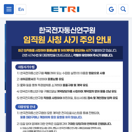
본문 바로가기
주요메뉴 바로가기
En
지식공유
ETRI 오픈소스
플랫폼
거버넌스 대응
발간자료