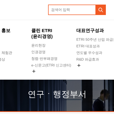
 홍보
클린 ETRI
대표연구성과
(윤리경영)
ETRI 50주년 산업 파
윤리헌장
ETRI 대표성과
인권경영
 체험관
연도별 우수성과
청렴·반부패경영
영상
R&D 파급효과
e-신문고(ETRI 신고센터)
지식공유플랫폼
공익신고
청렴포털 신고
고객의소리
연구ㆍ행정부서
수의계약 현황
부패징계 현황
감사결과공개