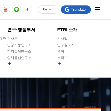
Translate
En
glish
연구·행정부서
ETRI 소개
급효과
감사부
인사말
인공지능연구소
연구원소개
피지컬AI연구소
연혁
입체통신연구소
조직도
공간미디어연구소
기타 공개정보
ADX융합연구소
원규 제·개정 예고
ICT전략연구소
연구원 고객헌장
인공지능안전연구소
ETRI CI
우주항공반도체전략연구단
주요업무연락처
대경권연구본부
찾아오시는길
호남권연구본부