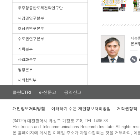
우주항공반도체전략연구단
대경권연구본부
호남권연구본부
지능
수도권연구본부
본부
기획본부
사업화본부
행정본부
대외협력부
클린ETRI
e-신문고
공익신고
개인정보처리방침
이해하기 쉬운 개인정보처리방침
저작권정책
(34129) 대전광역시 유성구 가정로 218, TEL
1466-38
Electronics and Telecommunications Research Institute.
All rights res
본 홈페이지에 게시된 이메일 주소가 자동수집되는 것을 거부하며, 이