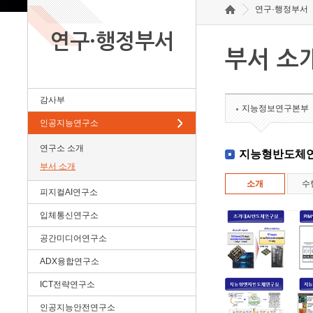
연구·행정부서
연구·행정부서
부서 소
감사부
지능정보연구본부
인공지능연구소
연구소 소개
지능형반도체
부서 소개
소개
수
피지컬AI연구소
입체통신연구소
공간미디어연구소
ADX융합연구소
ICT전략연구소
인공지능안전연구소