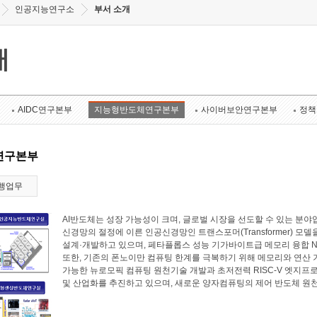
인공지능연구소
부서 소개
개
AIDC연구본부
지능형반도체연구본부
사이버보안연구본부
정책
연구본부
행업무
AI반도체는 성장 가능성이 크며, 글로벌 시장을 선도할 수 있는 
신경망의 절정에 이른 인공신경망인 트랜스포머(Transformer) 모
설계·개발하고 있으며, 페타플롭스 성능 기가바이트급 메모리 융합 N
또한, 기존의 폰노이만 컴퓨팅 한계를 극복하기 위해 메모리와 연산
가능한 뉴로모픽 컴퓨팅 원천기술 개발과 초저전력 RISC-V 엣지프로
및 산업화를 추진하고 있으며, 새로운 양자컴퓨팅의 제어 반도체 원천