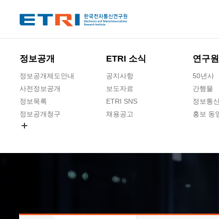
본문 바로가기
주요메뉴 바로가기
하단메뉴 바로가기
정보공개
ETRI 소식
연구원
정보공개제도안내
공지사항
50년사
사전정보공개
보도자료
간행물
정보목록
ETRI SNS
정보통신
정보공개청구
채용공고
홍보 동
경영공시
공공데이터개방
사업실명제