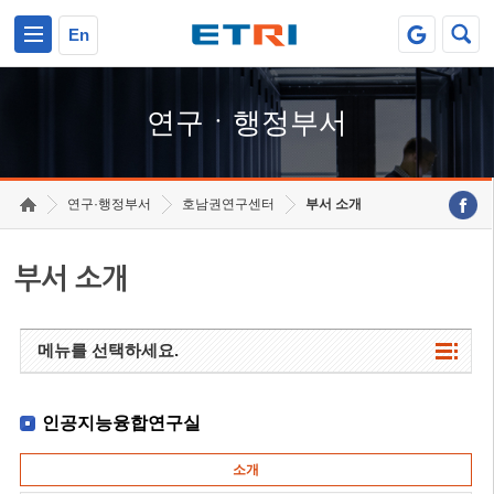
본문 바로가기
주요메뉴 바로가기
하단메뉴 바로가기
En
연구ㆍ행정부서
연구·행정부서
호남권연구센터
부서 소개
부서 소개
메뉴를 선택하세요.
인공지능융합연구실
소개