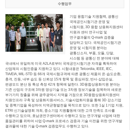
수행업무
기업 융합기술 지원협력, 광통신
국제공인시험기관 운영 및
시험지원, 3D 융합 상용화지원센터
지원과 센터 연구사업 및
연구결과물의 Q-mark 검증을
담당하고 있다. 국제공인시험기관
운영 및 시험지원 분야는
광통신소자, 부품, 모듈, 단말,
시스템 등 광통신 전 분야에 대해
국내에서 유일하게 미국 A2LA로부터 국제공인시험기관 자격을 획득하여
산업체의 시험인증을 지원하고 있다. 시험내용은 Telcordia, IEEE, IEC,
TIA/EIA, MIL-STD 등 66개 국제시험규격에 따른 광통신 제품의 온·습도순환,
충격, 진동, 내부 습도 등 신뢰성 15개 항목 및 중심파장, 반사·삽입손실,
편광모드 분산 등 특성 측정 42개 항목에 달한다. 3D융합상용화지원 분야는
기존 산업의 구조에 3차원 영상기술 또는 3차원 정보기술을 접목하여 새로운
부가가치 창출을 위해 광주광역시 지역을 거점으로 3D융합상용화지원센터
지원인프라 구축 및 상용화지원서비스, 기술사업화지원을 통해 3D 강소기업
및 중핵기업을 육성하여 지역균형발전을 목적으로 있다. 또한 1실 1기업 지원,
ETRI 신기술설명회 개최, 중소기업 지원활동에 대한 고객 만족도 조사를
수행하고 있으며, 호남권연구센터에서 수행하고 있는 연구개발 사업에 대한
품질관리를 위하여 사업 Q-mark 프로세스 검증과 기술 이전을 위한 연구개발
결과물에 대한 기술 Q-mark 검증업무도 수행하고 있다.