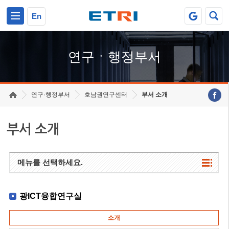
본문 바로가기
주요메뉴 바로가기
하단메뉴 바로가기
En
연구ㆍ행정부서
연구·행정부서
호남권연구센터
부서 소개
부서 소개
메뉴를 선택하세요.
광ICT융합연구실
소개