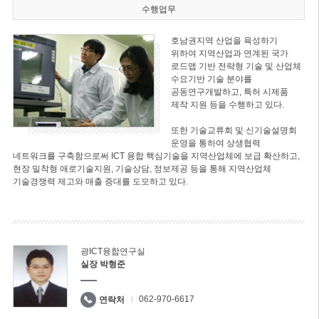
수행업무
호남권지역 산업을 육성하기
위하여 지역산업과 연계된 국가
로드맵 기반 전략형 기술 및 산업체
수요기반 기술 분야를
공동연구개발하고, 특허 시제품
제작 지원 등을 수행하고 있다.
또한 기술교류회 및 신기술설명회
운영을 통하여 상생협력
네트워크를 구축함으로써 ICT 융합 핵심기술을 지역산업체에 보급 확산하고,
현장 밀착형 애로기술지원, 기술상담, 정보제공 등을 통해 지역산업체
기술경쟁력 제고와 매출 증대를 도모하고 있다.
광ICT융합연구실
실장 박형준
062-970-6617
연락처