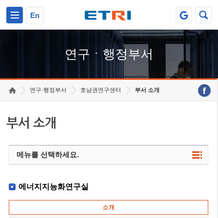
본문 바로가기
주요메뉴 바로가기
하단메뉴 바로가기
En
연구ㆍ행정부서
연구·행정부서
호남권연구센터
부서 소개
부서 소개
메뉴를 선택하세요.
에너지지능화연구실
소개