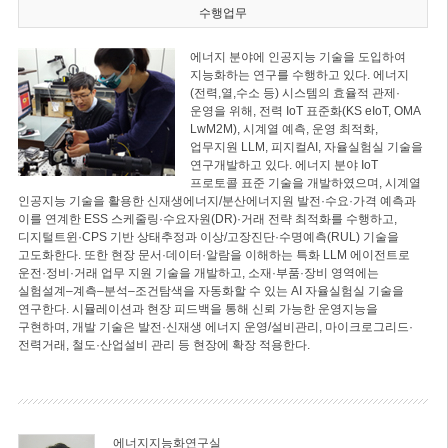
수행업무
에너지 분야에 인공지능 기술을 도입하여
지능화하는 연구를 수행하고 있다. 에너지
(전력,열,수소 등) 시스템의 효율적 관제·
운영을 위해, 전력 IoT 표준화(KS eIoT, OMA
LwM2M), 시계열 예측, 운영 최적화,
업무지원 LLM, 피지컬AI, 자율실험실 기술을
연구개발하고 있다. 에너지 분야 IoT
프로토콜 표준 기술을 개발하였으며, 시계열
인공지능 기술을 활용한 신재생에너지/분산에너지원 발전·수요·가격 예측과
이를 연계한 ESS 스케줄링·수요자원(DR)·거래 전략 최적화를 수행하고,
디지털트윈·CPS 기반 상태추정과 이상/고장진단·수명예측(RUL) 기술을
고도화한다. 또한 현장 문서·데이터·알람을 이해하는 특화 LLM 에이전트로
운전·정비·거래 업무 지원 기술을 개발하고, 소재·부품·장비 영역에는
실험설계–계측–분석–조건탐색을 자동화할 수 있는 AI 자율실험실 기술을
연구한다. 시뮬레이션과 현장 피드백을 통해 신뢰 가능한 운영지능을
구현하며, 개발 기술은 발전·신재생 에너지 운영/설비관리, 마이크로그리드·
전력거래, 철도·산업설비 관리 등 현장에 확장 적용한다.
에너지지능화연구실