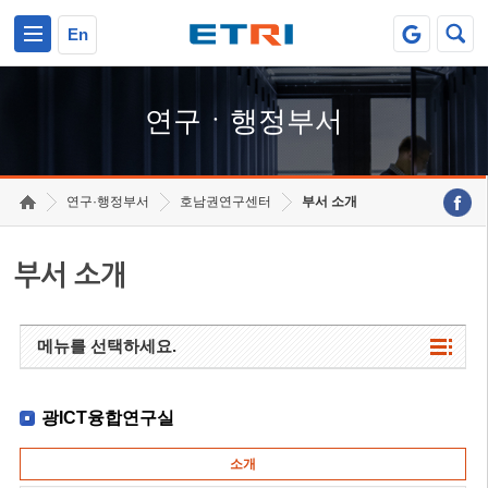
본문 바로가기
주요메뉴 바로가기
하단메뉴 바로가기
En
연구ㆍ행정부서
연구·행정부서
호남권연구센터
부서 소개
부서 소개
메뉴를 선택하세요.
광ICT융합연구실
소개