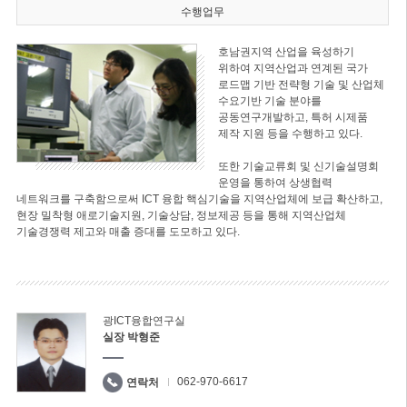
수행업무
호남권지역 산업을 육성하기
위하여 지역산업과 연계된 국가
로드맵 기반 전략형 기술 및 산업체
수요기반 기술 분야를
공동연구개발하고, 특허 시제품
제작 지원 등을 수행하고 있다.
또한 기술교류회 및 신기술설명회
운영을 통하여 상생협력
네트워크를 구축함으로써 ICT 융합 핵심기술을 지역산업체에 보급 확산하고,
현장 밀착형 애로기술지원, 기술상담, 정보제공 등을 통해 지역산업체
기술경쟁력 제고와 매출 증대를 도모하고 있다.
광ICT융합연구실
실장 박형준
062-970-6617
연락처