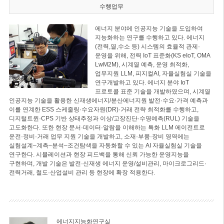
수행업무
에너지 분야에 인공지능 기술을 도입하여
지능화하는 연구를 수행하고 있다. 에너지
(전력,열,수소 등) 시스템의 효율적 관제·
운영을 위해, 전력 IoT 표준화(KS eIoT, OMA
LwM2M), 시계열 예측, 운영 최적화,
업무지원 LLM, 피지컬AI, 자율실험실 기술을
연구개발하고 있다. 에너지 분야 IoT
프로토콜 표준 기술을 개발하였으며, 시계열
인공지능 기술을 활용한 신재생에너지/분산에너지원 발전·수요·가격 예측과
이를 연계한 ESS 스케줄링·수요자원(DR)·거래 전략 최적화를 수행하고,
디지털트윈·CPS 기반 상태추정과 이상/고장진단·수명예측(RUL) 기술을
고도화한다. 또한 현장 문서·데이터·알람을 이해하는 특화 LLM 에이전트로
운전·정비·거래 업무 지원 기술을 개발하고, 소재·부품·장비 영역에는
실험설계–계측–분석–조건탐색을 자동화할 수 있는 AI 자율실험실 기술을
연구한다. 시뮬레이션과 현장 피드백을 통해 신뢰 가능한 운영지능을
구현하며, 개발 기술은 발전·신재생 에너지 운영/설비관리, 마이크로그리드·
전력거래, 철도·산업설비 관리 등 현장에 확장 적용한다.
에너지지능화연구실