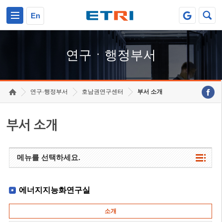
본문 바로가기
주요메뉴 바로가기
하단메뉴 바로가기
En
연구ㆍ행정부서
연구·행정부서
호남권연구센터
부서 소개
부서 소개
메뉴를 선택하세요.
에너지지능화연구실
소개