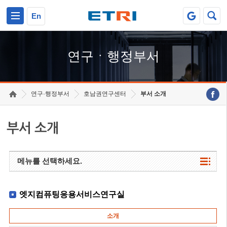
본문 바로가기
주요메뉴 바로가기
하단메뉴 바로가기
En
연구ㆍ행정부서
연구·행정부서
호남권연구센터
부서 소개
부서 소개
메뉴를 선택하세요.
엣지컴퓨팅응용서비스연구실
소개