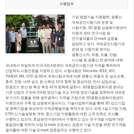
수행업무
기업 융합기술 지원협력, 광통신
국제공인시험기관 운영 및
시험지원, 3D 융합 상용화지원센터
지원과 센터 연구사업 및
연구결과물의 Q-mark 검증을
담당하고 있다. 국제공인시험기관
운영 및 시험지원 분야는
광통신소자, 부품, 모듈, 단말,
시스템 등 광통신 전 분야에 대해
국내에서 유일하게 미국 A2LA로부터 국제공인시험기관 자격을 획득하여
산업체의 시험인증을 지원하고 있다. 시험내용은 Telcordia, IEEE, IEC,
TIA/EIA, MIL-STD 등 66개 국제시험규격에 따른 광통신 제품의 온·습도순환,
충격, 진동, 내부 습도 등 신뢰성 15개 항목 및 중심파장, 반사·삽입손실,
편광모드 분산 등 특성 측정 42개 항목에 달한다. 3D융합상용화지원 분야는
기존 산업의 구조에 3차원 영상기술 또는 3차원 정보기술을 접목하여 새로운
부가가치 창출을 위해 광주광역시 지역을 거점으로 3D융합상용화지원센터
지원인프라 구축 및 상용화지원서비스, 기술사업화지원을 통해 3D 강소기업
및 중핵기업을 육성하여 지역균형발전을 목적으로 있다. 또한 1실 1기업 지원,
ETRI 신기술설명회 개최, 중소기업 지원활동에 대한 고객 만족도 조사를
수행하고 있으며, 호남권연구센터에서 수행하고 있는 연구개발 사업에 대한
품질관리를 위하여 사업 Q-mark 프로세스 검증과 기술 이전을 위한 연구개발
결과물에 대한 기술 Q-mark 검증업무도 수행하고 있다.