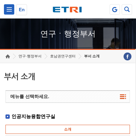
본문 바로가기
주요메뉴 바로가기
하단메뉴 바로가기
En
연구ㆍ행정부서
연구·행정부서
호남권연구센터
부서 소개
부서 소개
메뉴를 선택하세요.
인공지능융합연구실
소개