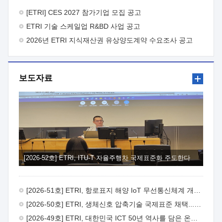
바랍니다.
2026년 8월 한국전자통신연구원장
1. 추진개요

추진목적: ETRI 인력을 기업현장에 파견. 기술지원을
[ETRI] CES 2027 참가기업 모집 공고
실시함으로써 ETRI 개발기술의 사업화를 지원하여
ETRI 기술 스케일업 R&BD 사업 공고
사업화성과를 극대화하고, 지원기업을 강견기업으로 육성하고자
함.
2026년 ETRI 지식재산권 유상양도계약 수요조사 공고
 신청자격: ETRI 협력기업 및 일반 ICT 중소기업*
협력기업: ETRI 창업/연구소기업, 기술이전/출자기업 등 ETRI
개발기술을 사업화하고자 하는 기업
 파견기간: 1년 이상
[최대 3년까지 연속지원 가능]* 연속지원은 지원완료 시점에서
보도자료
당해 지원실적과 차기 지원계획을 평가하여 결정
 기업부담:
연구인력 연봉기준 30 ~ 40%* (1년차) 연봉의 30%, (2 ~ 3년차)
연봉의 40%
 추진일정(1)희망기업 신청/접수(2)희망인력-
희망기업 매칭(3)현장조사/ 선정(심의)(4)협약체결(5)
기업파견8월 3일 ~ 14일
8월 17일 ~ 26일
9월초순
9월 중순
10월 이후* 상기일정은 희망인력-희망기업간 매칭 원활시를
가정한 것으로 상황에 따라 상당기간 일정이 지연될 수 있음. **
(1)희망인력-희망기업간 적합성이 낮다고 판단되거나, (2)
희망인력이 파견의사를 철회할 경우 후속 절차가 진행되지 않을
[2026-52호] ETRI, ITU-T 자율주행차 국제표준화 주도한다
수 있음.2. 현장지원 희망인력 및 상세이력
 희망인력
목록기술분야연구인력번호지원가능 기술반도체/
전자소자A반도체 소자(trasistor/diode) 제작 공정 전자소자 제작
[2026-51호] ETRI, 항로표지 해양 IoT 무선통신체계 개발 나선다
공정(FET / SBD 등 )유기물 반도체 소재 및 소자 설계, 합성 및
제작바이오센서 설계/제작토양/수질/가스 센서 설계/
[2026-50호] ETRI, 생체신호 압축기술 국제표준 채택...의료 AI 시대 연다
제작광소자응용B광 센서 및 응용 시스템시스템 제어 및 데이터
[2026-49호] ETRI, 대한민국 ICT 50년 역사를 담은 온라인 50년사 공개
처리FPGA 제어, VHDL 프로그램 개발Labview, Python, C