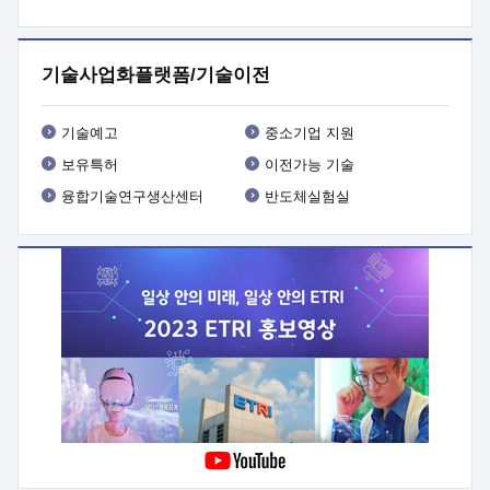
프로그램 개발
 상세이력ㅇ(붙 임1) 대상인력 A 상세이력ㅇ(붙
임2) 대상인력 B 상세이력
3. 신청방법 및 향후일정 등

신청방법: 이메일 (verdi@etri.re.kr)* <별첨양식>을 작성하여
기술사업화플랫폼/기술이전
제출
 문 의 처: ETRI사업화본부 기업성장지원부
기업성장지원전략실ㅇ오경석 책임 연구원 (T. 042-860-5076,
verdi@etri.re.kr)
 제출양식
ㅇ(별첨양식) ETRI연구인력
기술예고
중소기업 지원
현장지원 신청서 (기업)
보유특허
이전가능 기술
융합기술연구생산센터
반도체실험실