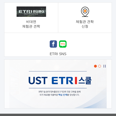
비대면
체험관 견학
체험관 견학
신청
ETRI SNS