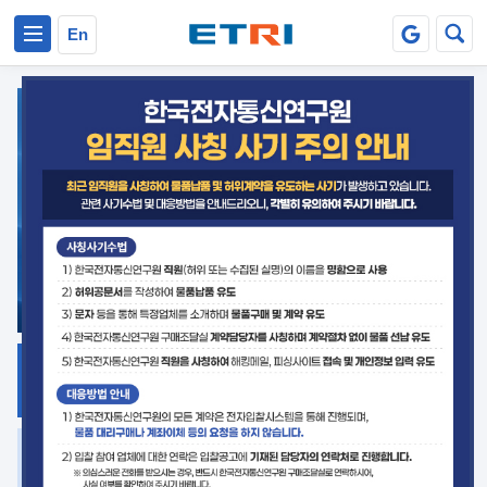
본문 바로가기
주요메뉴 바로가기
En
지식공유
ETRI 오픈소스
플랫폼
거버넌스 대응
발간자료