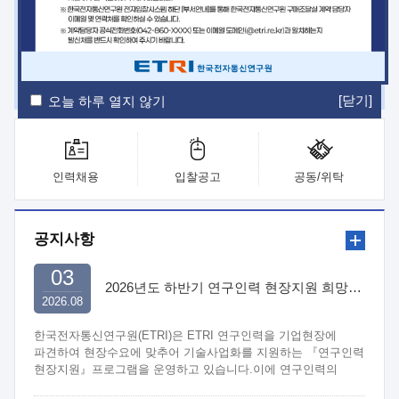
ETRI Insight
ETRI Journal
전자통신동향분석
ETRI 웹진
ETRI 간행물
전자도서관
[닫기]
오늘 하루 열지 않기
인력채용
입찰공고
공동/위탁
공지사항
03
2026년도 하반기 연구인력 현장지원 희망기업 신청/접수
2026.08
한국전자통신연구원(ETRI)은 ETRI 연구인력을 기업현장에
파견하여 현장수요에 맞추어 기술사업화를 지원하는 『연구인력
현장지원』프로그램을 운영하고 있습니다.이에 연구인력의
지원을 희망하는 중소.중견기업에서는 신청하여 주시기