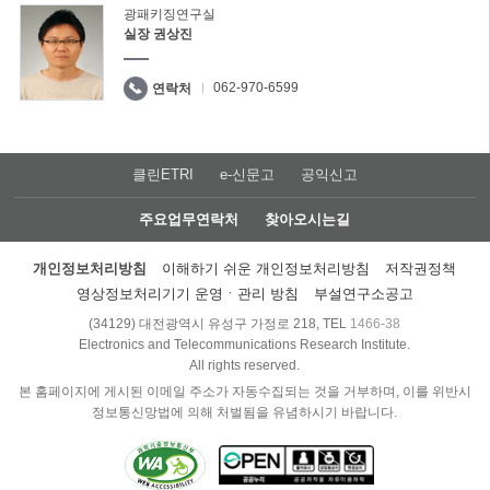
광패키징연구실
실장 권상진
062-970-6599
연락처
클린ETRI
e-신문고
공익신고
주요업무연락처
찾아오시는길
개인정보처리방침
이해하기 쉬운 개인정보처리방침
저작권정책
영상정보처리기기 운영ㆍ관리 방침
부설연구소공고
(34129) 대전광역시 유성구 가정로 218, TEL
1466-38
Electronics and Telecommunications Research Institute.
All rights reserved.
본 홈페이지에 게시된 이메일 주소가 자동수집되는 것을 거부하며, 이를 위반시
정보통신망법에 의해 처벌됨을 유념하시기 바랍니다.