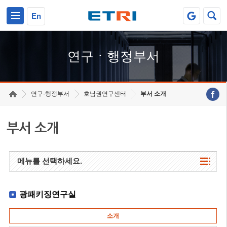
본문 바로가기
주요메뉴 바로가기
하단메뉴 바로가기
En
연구ㆍ행정부서
연구·행정부서
호남권연구센터
부서 소개
부서 소개
메뉴를 선택하세요.
광패키징연구실
소개