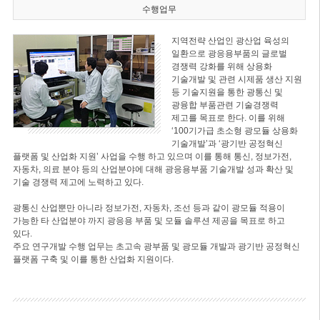
수행업무
지역전략 산업인 광산업 육성의
일환으로 광응용부품의 글로벌
경쟁력 강화를 위해 상용화
기술개발 및 관련 시제품 생산 지원
등 기술지원을 통한 광통신 및
광융합 부품관련 기술경쟁력
제고를 목표로 한다. 이를 위해
‘100기가급 초소형 광모듈 상용화
기술개발’과 ‘광기반 공정혁신
플랫폼 및 산업화 지원’ 사업을 수행 하고 있으며 이를 통해 통신, 정보가전,
자동차, 의료 분야 등의 산업분야에 대해 광응용부품 기술개발 성과 확산 및
기술 경쟁력 제고에 노력하고 있다.
광통신 산업뿐만 아니라 정보가전, 자동차, 조선 등과 같이 광모듈 적용이
가능한 타 산업분야 까지 광응용 부품 및 모듈 솔루션 제공을 목표로 하고
있다.
주요 연구개발 수행 업무는 초고속 광부품 및 광모듈 개발과 광기반 공정혁신
플랫폼 구축 및 이를 통한 산업화 지원이다.