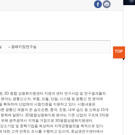
수도권연구본부
기획본부
사업화본부
행정본부
대외협력부
실
광패키징연구실
TOP
, 3D 융합 상용화지원센터 지원과 센터 연구사업 및 연구결과물의
분야는 광통신소자, 부품, 모듈, 단말, 시스템 등 광통신 전 분야에
을 획득하여 산업체의 시험인증을 지원하고 있다. 시험내용은
제시험규격에 따른 광통신 제품의 온·습도순환, 충격, 진동, 내부 습도 등 신뢰성 15개
2개 항목에 달한다. 3D융합상용화지원 분야는 기존 산업의 구조에 3차원
을 위해 광주광역시 지역을 거점으로 3D융합상용화지원센터
 강소기업 및 중핵기업을 육성하여 지역균형발전을 목적으로 있다.
활동에 대한 고객 만족도 조사를 수행하고 있으며, 호남권연구센터에서