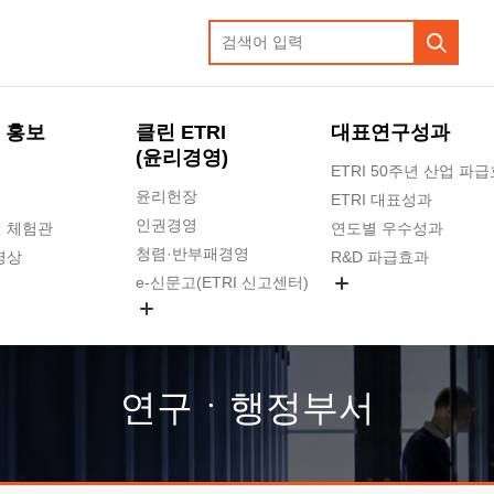
 홍보
클린 ETRI
대표연구성과
(윤리경영)
ETRI 50주년 산업 파
윤리헌장
ETRI 대표성과
인권경영
 체험관
연도별 우수성과
청렴·반부패경영
영상
R&D 파급효과
e-신문고(ETRI 신고센터)
지식공유플랫폼
공익신고
청렴포털 신고
고객의소리
연구ㆍ행정부서
수의계약 현황
부패징계 현황
감사결과공개