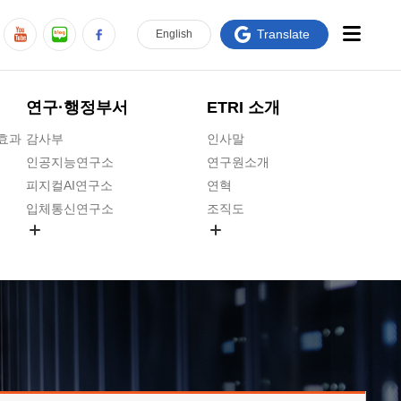
Translate
En
glish
연구·행정부서
ETRI 소개
급효과
감사부
인사말
인공지능연구소
연구원소개
피지컬AI연구소
연혁
입체통신연구소
조직도
공간미디어연구소
기타 공개정보
ADX융합연구소
원규 제·개정 예고
ICT전략연구소
연구원 고객헌장
인공지능안전연구소
ETRI CI
우주항공반도체전략연구단
주요업무연락처
대경권연구본부
찾아오시는길
호남권연구본부