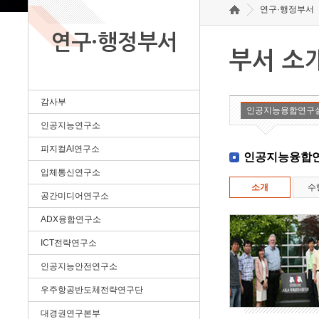
연구·행정부서
연구·행정부서
부서 소
감사부
인공지능융합연구
인공지능연구소
피지컬AI연구소
인공지능융합
입체통신연구소
소개
수
공간미디어연구소
ADX융합연구소
ICT전략연구소
인공지능안전연구소
우주항공반도체전략연구단
대경권연구본부