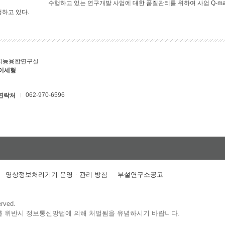
수행하고 있는 연구개발 사업에 대한 품질관리를 위하여 사업 Q-ma
행하고 있다.
지능융합연구실
 이세형
062-970-6596
연락처
영상정보처리기기 운영ㆍ관리 방침
부설연구소공고
erved.
를 위반시 정보통신망법에 의해 처벌됨을 유념하시기 바랍니다.