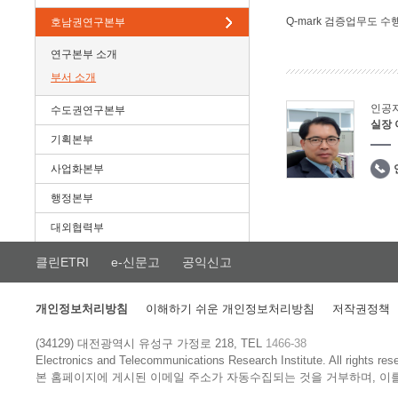
Q-mark 검증업무도 수
호남권연구본부
연구본부 소개
부서 소개
인공
수도권연구본부
실장
기획본부
사업화본부
행정본부
대외협력부
클린ETRI
e-신문고
공익신고
개인정보처리방침
이해하기 쉬운 개인정보처리방침
저작권정책
(34129) 대전광역시 유성구 가정로 218, TEL
1466-38
Electronics and Telecommunications Research Institute.
All rights res
본 홈페이지에 게시된 이메일 주소가 자동수집되는 것을 거부하며, 이