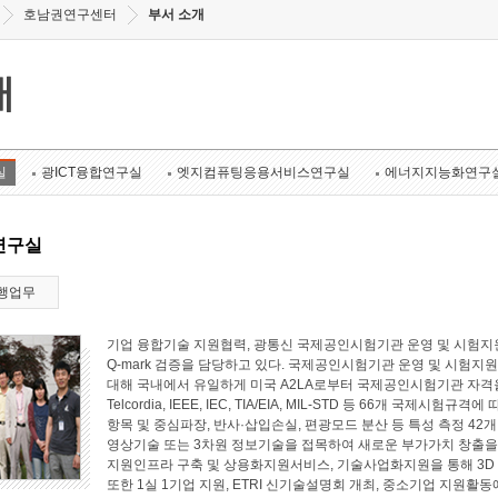
호남권연구센터
부서 소개
개
실
광ICT융합연구실
엣지컴퓨팅응용서비스연구실
에너지지능화연구
연구실
행업무
기업 융합기술 지원협력, 광통신 국제공인시험기관 운영 및 시험지원
Q-mark 검증을 담당하고 있다. 국제공인시험기관 운영 및 시험지원 
대해 국내에서 유일하게 미국 A2LA로부터 국제공인시험기관 자격
Telcordia, IEEE, IEC, TIA/EIA, MIL-STD 등 66개 국
항목 및 중심파장, 반사·삽입손실, 편광모드 분산 등 특성 측정 4
영상기술 또는 3차원 정보기술을 접목하여 새로운 부가가치 창출
지원인프라 구축 및 상용화지원서비스, 기술사업화지원을 통해 3D
또한 1실 1기업 지원, ETRI 신기술설명회 개최, 중소기업 지원