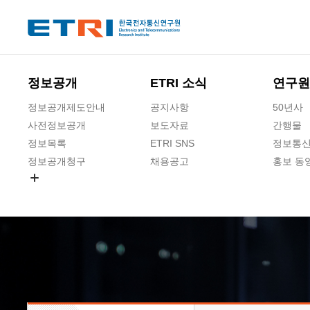
본문 바로가기
주요메뉴 바로가기
하단메뉴 바로가기
정보공개
ETRI 소식
연구원
정보공개제도안내
공지사항
50년사
사전정보공개
보도자료
간행물
정보목록
ETRI SNS
정보통신
정보공개청구
채용공고
홍보 동
경영공시
공공데이터개방
사업실명제