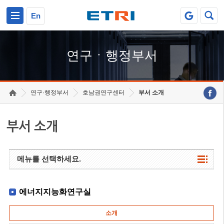
본문 바로가기
주요메뉴 바로가기
하단메뉴 바로가기
En
연구ㆍ행정부서
연구·행정부서
호남권연구센터
부서 소개
부서 소개
메뉴를 선택하세요.
에너지지능화연구실
소개