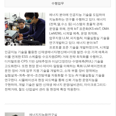
수행업무
에너지 분야에 인공지능 기술을 도입하여
지능화하는 연구를 수행하고 있다. 에너지
(전력,열,수소 등) 시스템의 효율적 관제·
운영을 위해, 전력 IoT 표준화(KS eIoT, OMA
LwM2M), 시계열 예측, 운영 최적화,
업무지원 LLM, 피지컬AI, 자율실험실 기술을
연구개발하고 있다. 에너지 분야 IoT
프로토콜 표준 기술을 개발하였으며, 시계열
인공지능 기술을 활용한 신재생에너지/분산에너지원 발전·수요·가격 예측과
이를 연계한 ESS 스케줄링·수요자원(DR)·거래 전략 최적화를 수행하고,
디지털트윈·CPS 기반 상태추정과 이상/고장진단·수명예측(RUL) 기술을
고도화한다. 또한 현장 문서·데이터·알람을 이해하는 특화 LLM 에이전트로
운전·정비·거래 업무 지원 기술을 개발하고, 소재·부품·장비 영역에는
실험설계–계측–분석–조건탐색을 자동화할 수 있는 AI 자율실험실 기술을
연구한다. 시뮬레이션과 현장 피드백을 통해 신뢰 가능한 운영지능을
구현하며, 개발 기술은 발전·신재생 에너지 운영/설비관리, 마이크로그리드·
전력거래, 철도·산업설비 관리 등 현장에 확장 적용한다.
에너지지능화연구실