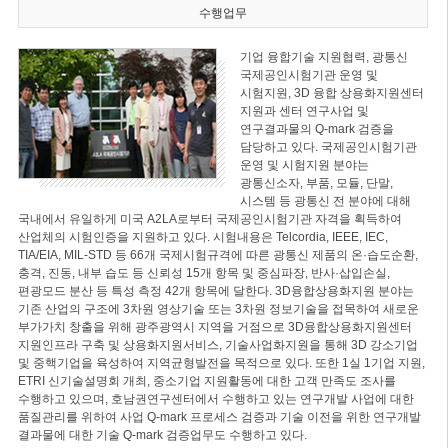
수행업무
기업 융합기술 지원협력, 광통신
국제공인시험기관 운영 및
시험지원, 3D 융합 상용화지원센터
지원과 센터 연구사업 및
연구결과물의 Q-mark 검증을
담당하고 있다. 국제공인시험기관
운영 및 시험지원 분야는
광통신소자, 부품, 모듈, 단말,
시스템 등 광통신 전 분야에 대해
국내에서 유일하게 미국 A2LA로부터 국제공인시험기관 자격을 획득하여
산업체의 시험인증을 지원하고 있다. 시험내용은 Telcordia, IEEE, IEC,
TIA/EIA, MIL-STD 등 66개 국제시험규격에 따른 광통신 제품의 온·습도순환,
충격, 진동, 내부 습도 등 신뢰성 15개 항목 및 중심파장, 반사·삽입손실,
편광모드 분산 등 특성 측정 42개 항목에 달한다. 3D융합상용화지원 분야는
기존 산업의 구조에 3차원 영상기술 또는 3차원 정보기술을 접목하여 새로운
부가가치 창출을 위해 광주광역시 지역을 거점으로 3D융합상용화지원센터
지원인프라 구축 및 상용화지원서비스, 기술사업화지원을 통해 3D 강소기업
및 중핵기업을 육성하여 지역균형발전을 목적으로 있다. 또한 1실 1기업 지원,
ETRI 신기술설명회 개최, 중소기업 지원활동에 대한 고객 만족도 조사를
수행하고 있으며, 호남권연구센터에서 수행하고 있는 연구개발 사업에 대한
품질관리를 위하여 사업 Q-mark 프로세스 검증과 기술 이전을 위한 연구개발
결과물에 대한 기술 Q-mark 검증업무도 수행하고 있다.