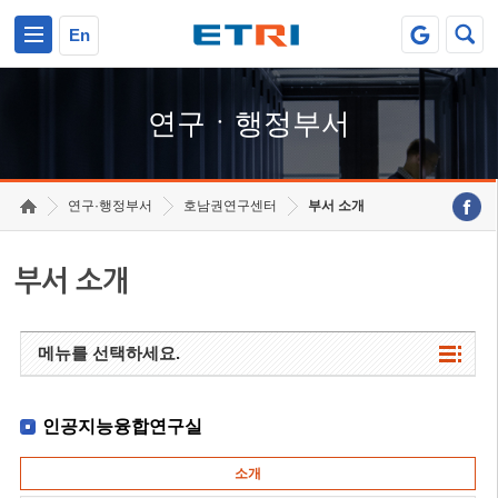
본문 바로가기
주요메뉴 바로가기
하단메뉴 바로가기
En
연구ㆍ행정부서
연구·행정부서
호남권연구센터
부서 소개
부서 소개
메뉴를 선택하세요.
인공지능융합연구실
소개