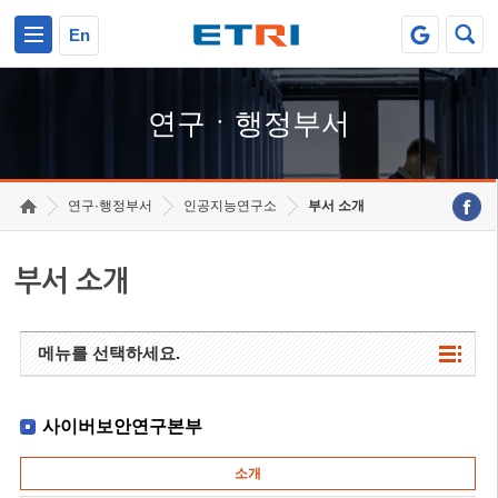
본문 바로가기
주요메뉴 바로가기
하단메뉴 바로가기
En
연구ㆍ행정부서
연구·행정부서
인공지능연구소
부서 소개
부서 소개
메뉴를 선택하세요.
사이버보안연구본부
소개