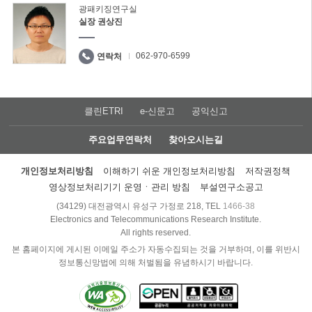
광패키징연구실
실장 권상진
062-970-6599
연락처
클린ETRI
e-신문고
공익신고
주요업무연락처
찾아오시는길
개인정보처리방침
이해하기 쉬운 개인정보처리방침
저작권정책
영상정보처리기기 운영ㆍ관리 방침
부설연구소공고
(34129) 대전광역시 유성구 가정로 218, TEL
1466-38
Electronics and Telecommunications Research Institute.
All rights reserved.
본 홈페이지에 게시된 이메일 주소가 자동수집되는 것을 거부하며, 이를 위반시
정보통신망법에 의해 처벌됨을 유념하시기 바랍니다.