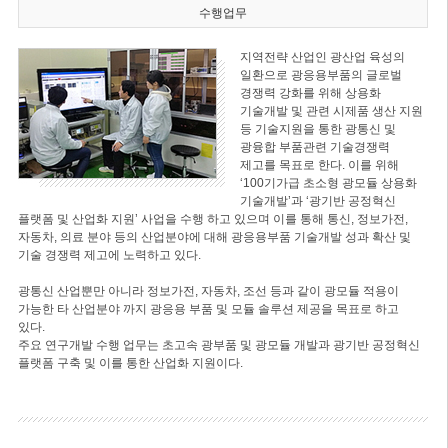
수행업무
지역전략 산업인 광산업 육성의
일환으로 광응용부품의 글로벌
경쟁력 강화를 위해 상용화
기술개발 및 관련 시제품 생산 지원
등 기술지원을 통한 광통신 및
광융합 부품관련 기술경쟁력
제고를 목표로 한다. 이를 위해
‘100기가급 초소형 광모듈 상용화
기술개발’과 ‘광기반 공정혁신
플랫폼 및 산업화 지원’ 사업을 수행 하고 있으며 이를 통해 통신, 정보가전,
자동차, 의료 분야 등의 산업분야에 대해 광응용부품 기술개발 성과 확산 및
기술 경쟁력 제고에 노력하고 있다.
광통신 산업뿐만 아니라 정보가전, 자동차, 조선 등과 같이 광모듈 적용이
가능한 타 산업분야 까지 광응용 부품 및 모듈 솔루션 제공을 목표로 하고
있다.
주요 연구개발 수행 업무는 초고속 광부품 및 광모듈 개발과 광기반 공정혁신
플랫폼 구축 및 이를 통한 산업화 지원이다.