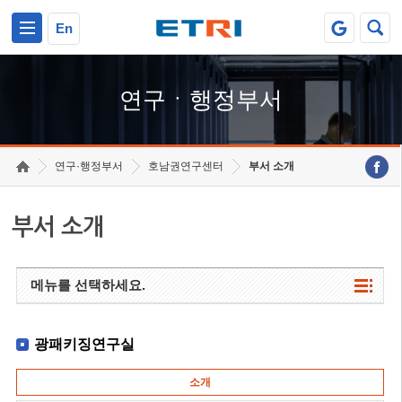
본문 바로가기
주요메뉴 바로가기
하단메뉴 바로가기
En
연구ㆍ행정부서
연구·행정부서
호남권연구센터
부서 소개
부서 소개
메뉴를 선택하세요.
광패키징연구실
소개