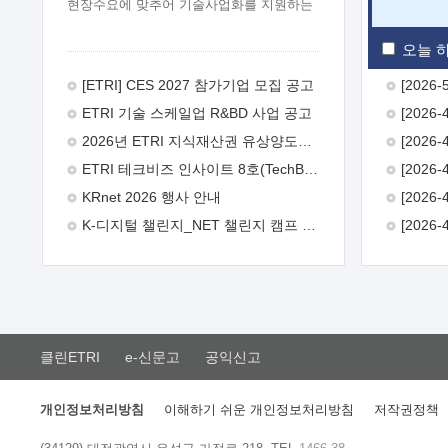
현장수요에 맞추어 기술사업화를 지원하는
『연구인력 현장지원』프로그램을
운영하고 있습니다.이에 연구인력의 지원을
오늘 하
희망하는 중소.중견기업에서는 신청하여
주시기 바랍니다.
2026년 8월
[ETRI] CES 2027 참가기업 모집 공고
한국전자통신연구원장
1. 추진개요

ETRI 기술 스케일업 R&BD 사업 공고
추진목적: ETRI 인력을 기업현장에 파견.
기술지원을 실시함으로써 ETRI 개발기술의
2026년 ETRI 지식재산권 유상양도계약 수요조사 공고
사업화를 지원하여 사업화성과를
ETRI 테크비즈 인사이트 8호(TechBiz Insight Vol.8) 발간
극대화하고, 지원기업을 강견기업으로
육성하고자 함.
 신청자격: ETRI
KRnet 2026 행사 안내
협력기업 및 일반 ICT 중소기업* 협력기업:
K-디지털 챌린지_NET 챌린지 캠프 시즌13 안내
ETRI 창업/연구소기업, 기술이전/출자기업
등 ETRI 개발기술을 사업화하고자 하는
기업
 파견기간: 1년 이상 [최대 3년까지
연속지원 가능]* 연속지원은 지원완료
시점에서 당해 지원실적과 차기 지원계획을
평가하여 결정
 기업부담: 연구인력
연봉기준 30 ~ 40%* (1년차) 연봉의 30%,
클린ETRI
e-신문고
공익신고
(2 ~ 3년차) 연봉의 40%
 추진일정(1)
희망기업 신청/접수(2)희망인력-희망기업
매칭(3)현장조사/ 선정(심의)(4)협약체결
개인정보처리방침
이해하기 쉬운 개인정보처리방침
저작권정책
(5)기업파견8월 3일 ~ 14일
8월 17일 ~
26일
9월초순
9월 중순
10월 이후*