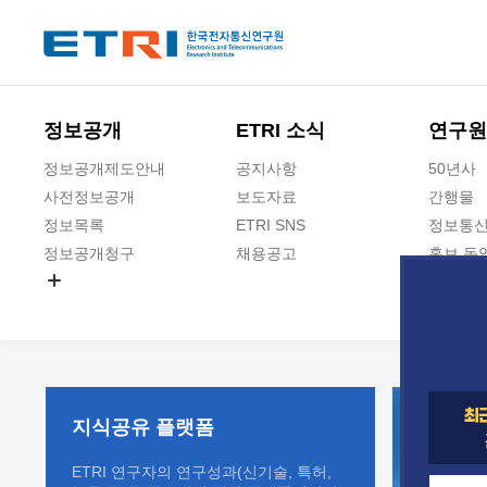
본문 바로가기
주요메뉴 바로가기
정보공개
ETRI 소식
연구원
정보공개제도안내
공지사항
50년사
사전정보공개
보도자료
간행물
정보목록
ETRI SNS
정보통신
정보공개청구
채용공고
홍보 동
경영공시
공공데이터개방
사업실명제
지식공유
플랫폼
ETRI 연구자의 연구성과(신기술, 특허,