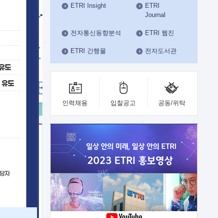
ETRI Insight
ETRI
수도권연구본부
Journal
기획본부
사업화본부
전자통신동향분석
ETRI 웹진
행정본부
ETRI 간행물
전자도서관
대외협력부
인력채용
입찰공고
공동/위탁
이전
업 지원
능 기술
체실험실