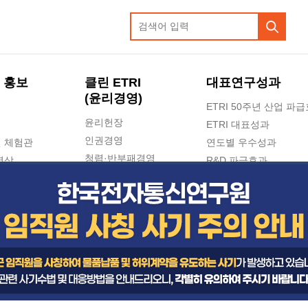
 홍보
클린 ETRI
대표연구성과
(윤리경영)
ETRI 50주년 산업 파
윤리헌장
ETRI 대표성과
인권경영
 체험관
연도별 우수성과
청렴·반부패경영
영상
R&D 파급효과
e-신문고(ETRI 신고센터)
지식공유플랫폼
공익신고
청렴포털 신고
고객의소리
수의계약 현황
부패징계 현황
감사결과공개