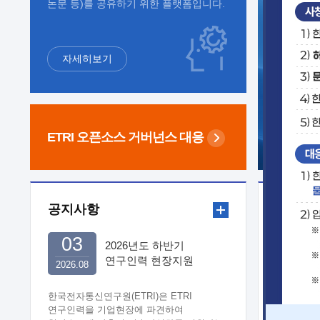
논문 등)를 공유하기 위한 플랫폼입니다.
자세히보기
ETRI 오픈소스
거버넌스 대응
공지사항
보도자
03
2026년도 하반기
연구인력 현장지원
2026.08
희망기업 신청/접수
한국전자통신연구원(ETRI)은 ETRI
연구인력을 기업현장에 파견하여