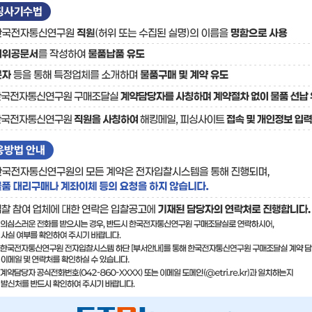
료
기술사업화플랫폼/기술
기술예고
중소기
보유특허
이전가
융합기술연구생산센터
반도