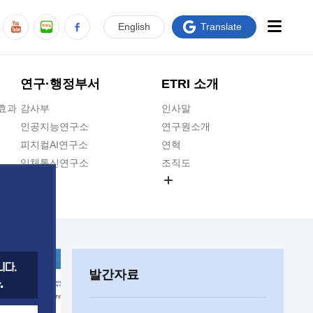
En
glish
Translate
연구·행정부서
ETRI 소개
급효과
감사부
인사말
인공지능연구소
연구원소개
피지컬AI연구소
연혁
입체통신연구소
조직도
공간미디어연구소
기타 공개정보
ADX융합연구소
원규 제·개정 예고
ICT전략연구소
연구원 고객헌장
인공지능안전연구소
ETRI CI
우주항공반도체전략연구단
주요업무연락처
발간자료
대경권연구본부
찾아오시는길
호남권연구본부