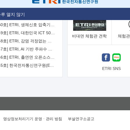
[2026-51호] ETRI, 항로표지 해양 IoT 무선통신체계 개발 나선다
루 열지 않기
[2026-50호] ETRI, 생체신호 압축기술 국제표준 채택...의료 AI 시대 연다
[2026-49호] ETRI, 대한민국 ICT 50년 역사를 담은 온라인 50년사 공개
비대면
체험관 견학
체험관
[2026-48호] ETRI, 감염 걱정없는 공중 터치 인터페이스 시대 연다
[2026-47호] ETRI, AI 기반 주파수 예측기술 국제표준 이끌어
[2026-46호] ETRI, 출연연 오픈소스 협의체 '범출연연'으로 확대 운영
[2026-45호] 한국전자통신연구원(ETRI) 인사
ETRI SNS
영상정보처리기기 운영ㆍ관리 방침
부설연구소공고