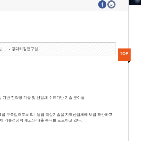
수도권연구본부
기획본부
사업화본부
행정본부
대외협력부
실
광패키징연구실
TOP
 기반 전략형 기술 및 산업체 수요기반 기술 분야를
를 구축함으로써 ICT 융합 핵심기술을 지역산업체에 보급 확산하고,
체 기술경쟁력 제고와 매출 증대를 도모하고 있다.