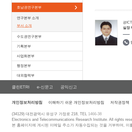
호남권연구본부
연구본부 소개
광IC
부서 소개
실장
수도권연구본부
기획본부
사업화본부
행정본부
대외협력부
클린ETRI
e-신문고
공익신고
개인정보처리방침
이해하기 쉬운 개인정보처리방침
저작권정책
(34129) 대전광역시 유성구 가정로 218, TEL
1466-38
Electronics and Telecommunications Research Institute.
All rights res
본 홈페이지에 게시된 이메일 주소가 자동수집되는 것을 거부하며, 이