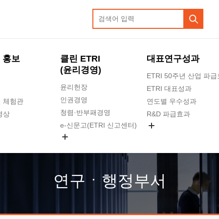
 홍보
클린 ETRI
대표연구성과
(윤리경영)
ETRI 50주년 산업 파
윤리헌장
ETRI 대표성과
인권경영
 체험관
연도별 우수성과
청렴·반부패경영
영상
R&D 파급효과
e-신문고(ETRI 신고센터)
지식공유플랫폼
공익신고
청렴포털 신고
고객의소리
연구ㆍ행정부서
수의계약 현황
부패징계 현황
감사결과공개