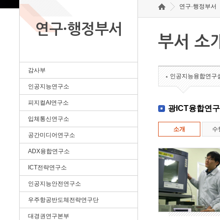
연구·행정부서
연구·행정부서
부서 소
감사부
인공지능융합연구
인공지능연구소
피지컬AI연구소
광ICT융합연
입체통신연구소
소개
수
공간미디어연구소
ADX융합연구소
ICT전략연구소
인공지능안전연구소
우주항공반도체전략연구단
대경권연구본부