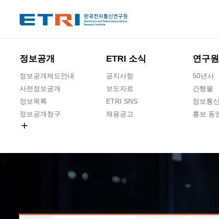
본문 바로가기
주요메뉴 바로가기
하단메뉴 바로가기
정보공개
ETRI 소식
연구원
정보공개제도안내
공지사항
50년사
사전정보공개
보도자료
간행물
정보목록
ETRI SNS
정보통신
정보공개청구
채용공고
홍보 동
경영공시
공공데이터개방
사업실명제