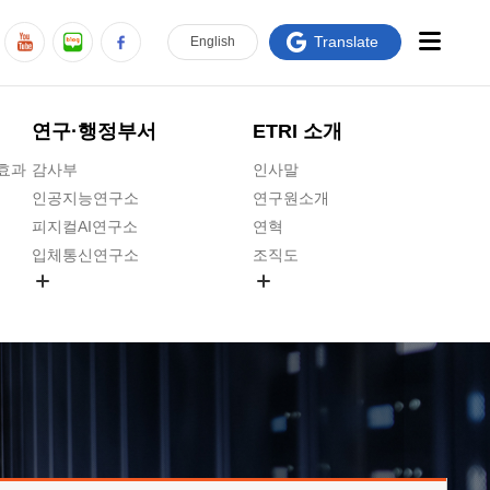
Translate
En
glish
연구·행정부서
ETRI 소개
급효과
감사부
인사말
인공지능연구소
연구원소개
피지컬AI연구소
연혁
입체통신연구소
조직도
공간미디어연구소
기타 공개정보
ADX융합연구소
원규 제·개정 예고
ICT전략연구소
연구원 고객헌장
인공지능안전연구소
ETRI CI
우주항공반도체전략연구단
주요업무연락처
대경권연구본부
찾아오시는길
호남권연구본부