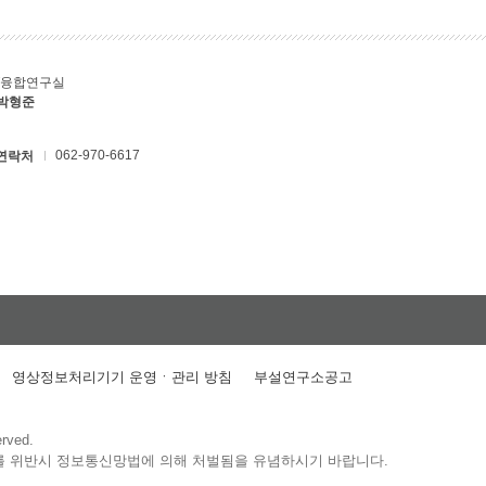
T융합연구실
 박형준
062-970-6617
연락처
영상정보처리기기 운영ㆍ관리 방침
부설연구소공고
erved.
를 위반시 정보통신망법에 의해 처벌됨을 유념하시기 바랍니다.