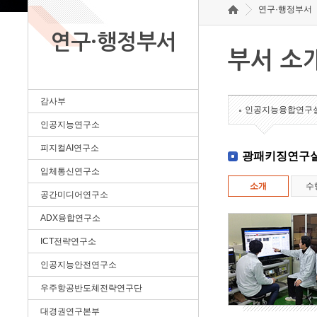
연구·행정부서
연구·행정부서
부서 소
감사부
인공지능융합연구
인공지능연구소
피지컬AI연구소
광패키징연구
입체통신연구소
소개
수
공간미디어연구소
ADX융합연구소
ICT전략연구소
인공지능안전연구소
우주항공반도체전략연구단
대경권연구본부