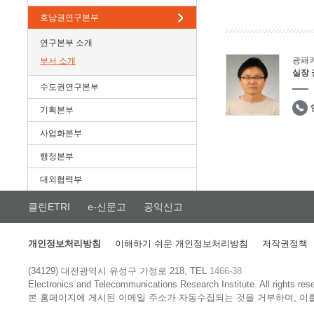
호남권연구본부
연구본부 소개
광패
부서 소개
실장
수도권연구본부
기획본부
사업화본부
행정본부
대외협력부
클린ETRI
e-신문고
공익신고
개인정보처리방침
이해하기 쉬운 개인정보처리방침
저작권정책
(34129) 대전광역시 유성구 가정로 218, TEL
1466-38
Electronics and Telecommunications Research Institute.
All rights res
본 홈페이지에 게시된 이메일 주소가 자동수집되는 것을 거부하며, 이