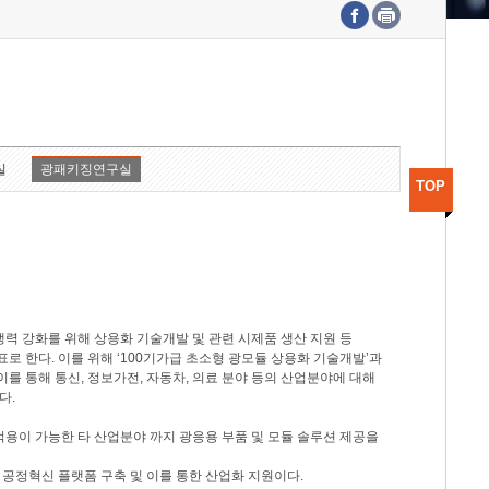
수도권연구본부
기획본부
사업화본부
행정본부
대외협력부
실
광패키징연구실
TOP
력 강화를 위해 상용화 기술개발 및 관련 시제품 생산 지원 등
 한다. 이를 위해 ‘100기가급 초소형 광모듈 상용화 기술개발’과
이를 통해 통신, 정보가전, 자동차, 의료 분야 등의 산업분야에 대해
다.
적용이 가능한 타 산업분야 까지 광응용 부품 및 모듈 솔루션 제공을
 공정혁신 플랫폼 구축 및 이를 통한 산업화 지원이다.