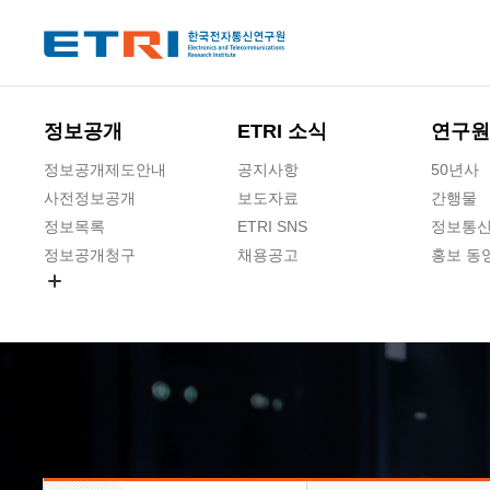
본문 바로가기
주요메뉴 바로가기
하단메뉴 바로가기
정보공개
ETRI 소식
연구원
정보공개제도안내
공지사항
50년사
사전정보공개
보도자료
간행물
정보목록
ETRI SNS
정보통신
정보공개청구
채용공고
홍보 동
경영공시
공공데이터개방
사업실명제