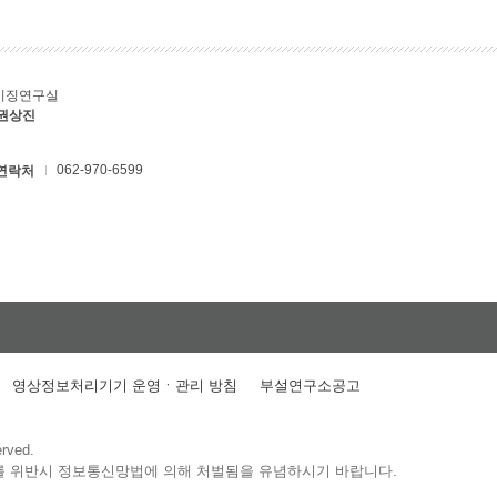
키징연구실
 권상진
062-970-6599
연락처
영상정보처리기기 운영ㆍ관리 방침
부설연구소공고
erved.
를 위반시 정보통신망법에 의해 처벌됨을 유념하시기 바랍니다.