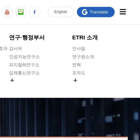
Translate
En
glish
연구·행정부서
ETRI 소개
급효과
감사부
인사말
인공지능연구소
연구원소개
피지컬AI연구소
연혁
입체통신연구소
조직도
공간미디어연구소
기타 공개정보
ADX융합연구소
원규 제·개정 예고
ICT전략연구소
연구원 고객헌장
인공지능안전연구소
ETRI CI
우주항공반도체전략연구단
주요업무연락처
대경권연구본부
찾아오시는길
호남권연구본부