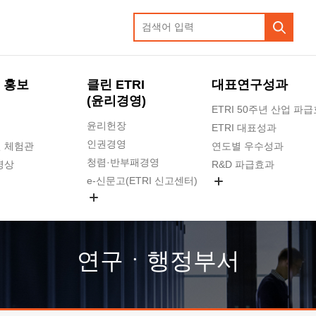
 홍보
클린 ETRI
대표연구성과
(윤리경영)
ETRI 50주년 산업 파
윤리헌장
ETRI 대표성과
인권경영
 체험관
연도별 우수성과
청렴·반부패경영
영상
R&D 파급효과
e-신문고(ETRI 신고센터)
지식공유플랫폼
공익신고
청렴포털 신고
고객의소리
연구ㆍ행정부서
수의계약 현황
부패징계 현황
감사결과공개