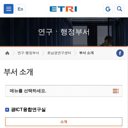
본문 바로가기
주요메뉴 바로가기
하단메뉴 바로가기
En
연구ㆍ행정부서
연구·행정부서
호남권연구센터
부서 소개
부서 소개
메뉴를 선택하세요.
광ICT융합연구실
소개