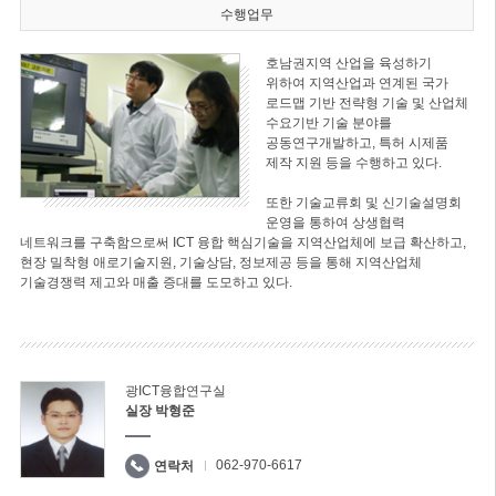
수행업무
호남권지역 산업을 육성하기
위하여 지역산업과 연계된 국가
로드맵 기반 전략형 기술 및 산업체
수요기반 기술 분야를
공동연구개발하고, 특허 시제품
제작 지원 등을 수행하고 있다.
또한 기술교류회 및 신기술설명회
운영을 통하여 상생협력
네트워크를 구축함으로써 ICT 융합 핵심기술을 지역산업체에 보급 확산하고,
현장 밀착형 애로기술지원, 기술상담, 정보제공 등을 통해 지역산업체
기술경쟁력 제고와 매출 증대를 도모하고 있다.
광ICT융합연구실
실장 박형준
062-970-6617
연락처