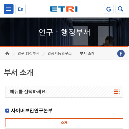
본문 바로가기
주요메뉴 바로가기
하단메뉴 바로가기
En
연구ㆍ행정부서
연구·행정부서
인공지능연구소
부서 소개
부서 소개
메뉴를 선택하세요.
사이버보안연구본부
소개