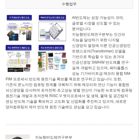
수행업무
AI반도체는 성장 가능성이 크며,
글로벌 시장을 선도할 수 있는
분야입니다.
지능형반도체연구본부는 인간의
지능을 달성하기 위한 디지털
신경망의 절정에 이른 인공신경망인
트랜스포머(Transformer) 모델을
기반으로 학습할 수 있는 초거대
인공신경망 SW/HW 반도체를 연구·
설계·개발하고 있으며, 페타플롭스
성능 기가바이트급 메모리 융합 NM-
PIM 프로세서 반도체 원천기술 확보를 목표로 연구하고 있습니다. 또한,
기존의 폰노이만 컴퓨팅 한계를 극복하기 위해 메모리와 연산 기능이 융합된
뇌신경망을 모사하여 초저전력·초고성능 병렬 연산이 가능한 뉴로모픽 컴퓨팅
원천기술 개발과 초저전력 RISC-V 엣지프로세서 및 생체, 물체 및 공간탐지
센싱 반도체 기술을 확보하고 고도화 및 산업화를 추진하고 있으며, 새로운
양자컴퓨팅의 제어 반도체 원천 기술에도 관심을 갖고 있습니다.
지능형반도체연구본부