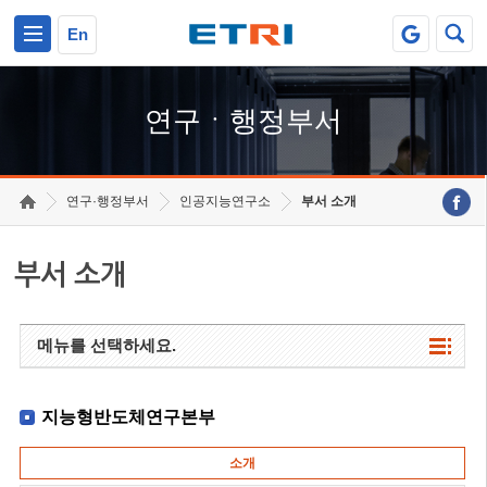
본문 바로가기
주요메뉴 바로가기
하단메뉴 바로가기
En
연구ㆍ행정부서
연구·행정부서
인공지능연구소
부서 소개
부서 소개
메뉴를 선택하세요.
지능형반도체연구본부
소개