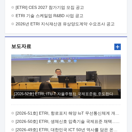
바랍니다.
2026년 8월 한국전자통신연구원장
1. 추진개요

추진목적: ETRI 인력을 기업현장에 파견. 기술지원을
[ETRI] CES 2027 참가기업 모집 공고
실시함으로써 ETRI 개발기술의 사업화를 지원하여
ETRI 기술 스케일업 R&BD 사업 공고
사업화성과를 극대화하고, 지원기업을 강견기업으로 육성하고자
함.
2026년 ETRI 지식재산권 유상양도계약 수요조사 공고
 신청자격: ETRI 협력기업 및 일반 ICT 중소기업*
협력기업: ETRI 창업/연구소기업, 기술이전/출자기업 등 ETRI
개발기술을 사업화하고자 하는 기업
 파견기간: 1년 이상
[최대 3년까지 연속지원 가능]* 연속지원은 지원완료 시점에서
보도자료
당해 지원실적과 차기 지원계획을 평가하여 결정
 기업부담:
연구인력 연봉기준 30 ~ 40%* (1년차) 연봉의 30%, (2 ~ 3년차)
연봉의 40%
 추진일정(1)희망기업 신청/접수(2)희망인력-
희망기업 매칭(3)현장조사/ 선정(심의)(4)협약체결(5)
기업파견8월 3일 ~ 14일
8월 17일 ~ 26일
9월초순
9월 중순
10월 이후* 상기일정은 희망인력-희망기업간 매칭 원활시를
가정한 것으로 상황에 따라 상당기간 일정이 지연될 수 있음. **
(1)희망인력-희망기업간 적합성이 낮다고 판단되거나, (2)
희망인력이 파견의사를 철회할 경우 후속 절차가 진행되지 않을
[2026-52호] ETRI, ITU-T 자율주행차 국제표준화 주도한다
수 있음.2. 현장지원 희망인력 및 상세이력
 희망인력
목록기술분야연구인력번호지원가능 기술반도체/
전자소자A반도체 소자(trasistor/diode) 제작 공정 전자소자 제작
[2026-51호] ETRI, 항로표지 해양 IoT 무선통신체계 개발 나선다
공정(FET / SBD 등 )유기물 반도체 소재 및 소자 설계, 합성 및
제작바이오센서 설계/제작토양/수질/가스 센서 설계/
[2026-50호] ETRI, 생체신호 압축기술 국제표준 채택...의료 AI 시대 연다
제작광소자응용B광 센서 및 응용 시스템시스템 제어 및 데이터
[2026-49호] ETRI, 대한민국 ICT 50년 역사를 담은 온라인 50년사 공개
처리FPGA 제어, VHDL 프로그램 개발Labview, Python, C