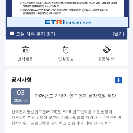
ETRI Insight
ETRI Journal
전자통신동향분석
ETRI 웹진
ETRI 간행물
전자도서관
[닫기]
오늘 하루 열지 않기
인력채용
입찰공고
공동/위탁
공지사항
03
2026년도 하반기 연구인력 현장지원 희망기업 신청/접수
2026.08
한국전자통신연구원(ETRI)은 ETRI 연구인력을 기업현장에
파견하여 현장수요에 맞추어 기술사업화를 지원하는 『연구인력
현장지원』프로그램을 운영하고 있습니다.이에 연구인력의
지원을 희망하는 중소.중견기업에서는 신청하여 주시기