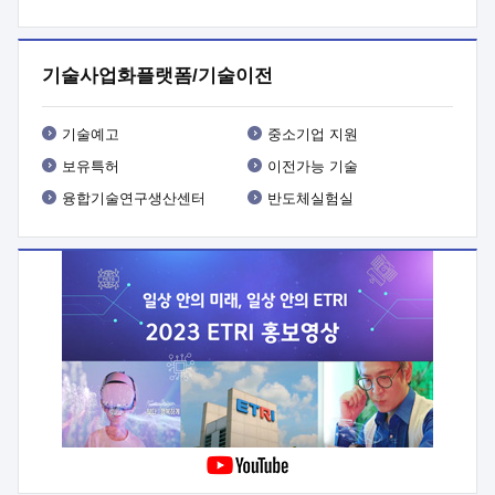
프로그램 개발
 상세이력ㅇ(붙 임1) 대상인력 A 상세이력ㅇ(붙
임2) 대상인력 B 상세이력
3. 신청방법 및 향후일정 등

신청방법: 이메일 (verdi@etri.re.kr)* <별첨양식>을 작성하여
기술사업화플랫폼/기술이전
제출
 문 의 처: ETRI사업화본부 기업성장지원부
기업성장지원전략실ㅇ오경석 책임 연구원 (T. 042-860-5076,
verdi@etri.re.kr)
 제출양식
ㅇ(별첨양식) ETRI연구인력
기술예고
중소기업 지원
현장지원 신청서 (기업)
보유특허
이전가능 기술
융합기술연구생산센터
반도체실험실