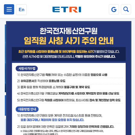
본문 바로가기
주요메뉴 바로가기
En
지식공유
ETRI 오픈소스
플랫폼
거버넌스 대응
발간자료