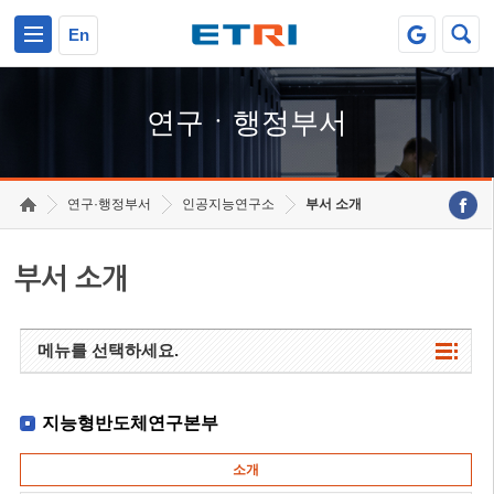
본문 바로가기
주요메뉴 바로가기
하단메뉴 바로가기
En
연구ㆍ행정부서
연구·행정부서
인공지능연구소
부서 소개
부서 소개
메뉴를 선택하세요.
지능형반도체연구본부
소개