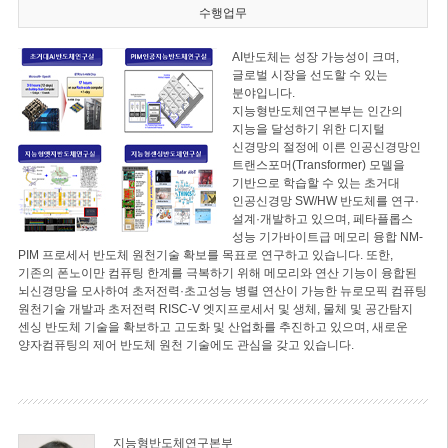
수행업무
AI반도체는 성장 가능성이 크며,
글로벌 시장을 선도할 수 있는
분야입니다.
지능형반도체연구본부는 인간의
지능을 달성하기 위한 디지털
신경망의 절정에 이른 인공신경망인
트랜스포머(Transformer) 모델을
기반으로 학습할 수 있는 초거대
인공신경망 SW/HW 반도체를 연구·
설계·개발하고 있으며, 페타플롭스
성능 기가바이트급 메모리 융합 NM-
PIM 프로세서 반도체 원천기술 확보를 목표로 연구하고 있습니다. 또한,
기존의 폰노이만 컴퓨팅 한계를 극복하기 위해 메모리와 연산 기능이 융합된
뇌신경망을 모사하여 초저전력·초고성능 병렬 연산이 가능한 뉴로모픽 컴퓨팅
원천기술 개발과 초저전력 RISC-V 엣지프로세서 및 생체, 물체 및 공간탐지
센싱 반도체 기술을 확보하고 고도화 및 산업화를 추진하고 있으며, 새로운
양자컴퓨팅의 제어 반도체 원천 기술에도 관심을 갖고 있습니다.
지능형반도체연구본부