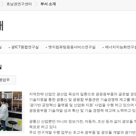
호남권연구센터
부서 소개
개
실
광ICT융합연구실
엣지컴퓨팅응용서비스연구실
에너지지능화연구
실
행업무
지역전략 산업인 광산업 육성의 일환으로 광응용부품의 글로벌 경쟁
기술지원을 통한 광통신 및 광융합 부품관련 기술경쟁력 제고를 목표로
‘광기반 공정혁신 플랫폼 및 산업화 지원’ 사업을 수행 하고 있으며 
광응용부품 기술개발 성과 확산 및 기술 경쟁력 제고에 노력하고 있
광통신 산업뿐만 아니라 정보가전, 자동차, 조선 등과 같이 광모듈 
목표로 하고 있다.
주요 연구개발 수행 업무는 초고속 광부품 및 광모듈 개발과 광기반