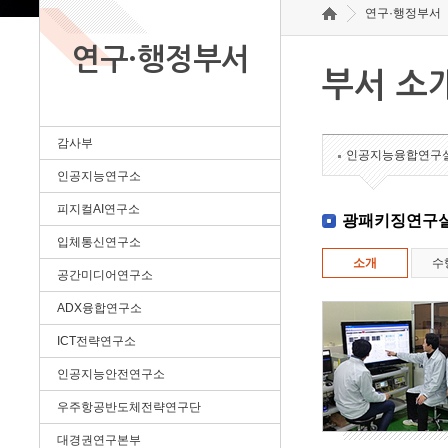
연구·행정부서
연구·행정부서
부서 소
감사부
인공지능융합연구
인공지능연구소
피지컬AI연구소
광패키징연구
입체통신연구소
소개
수
공간미디어연구소
ADX융합연구소
ICT전략연구소
인공지능안전연구소
우주항공반도체전략연구단
대경권연구본부