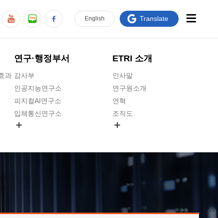
Translate
En
glish
연구·행정부서
ETRI 소개
급효과
감사부
인사말
인공지능연구소
연구원소개
피지컬AI연구소
연혁
입체통신연구소
조직도
공간미디어연구소
기타 공개정보
ADX융합연구소
원규 제·개정 예고
ICT전략연구소
연구원 고객헌장
인공지능안전연구소
ETRI CI
우주항공반도체전략연구단
주요업무연락처
대경권연구본부
찾아오시는길
호남권연구본부