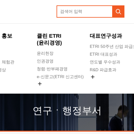
 홍보
클린 ETRI
대표연구성과
(윤리경영)
ETRI 50주년 산업 파
윤리헌장
ETRI 대표성과
인권경영
 체험관
연도별 우수성과
청렴·반부패경영
영상
R&D 파급효과
e-신문고(ETRI 신고센터)
지식공유플랫폼
공익신고
청렴포털 신고
고객의소리
연구ㆍ행정부서
수의계약 현황
부패징계 현황
감사결과공개