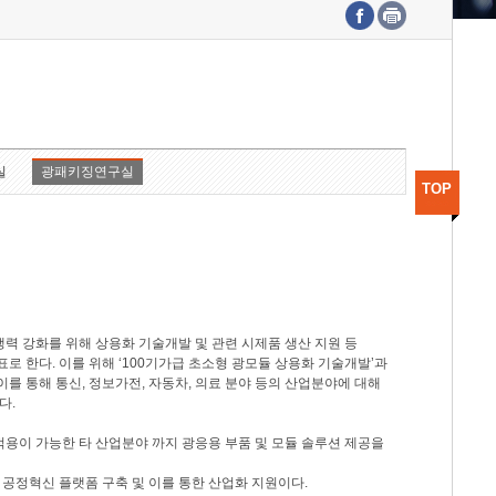
수도권연구본부
기획본부
사업화본부
행정본부
대외협력부
실
광패키징연구실
TOP
력 강화를 위해 상용화 기술개발 및 관련 시제품 생산 지원 등
 한다. 이를 위해 ‘100기가급 초소형 광모듈 상용화 기술개발’과
이를 통해 통신, 정보가전, 자동차, 의료 분야 등의 산업분야에 대해
다.
적용이 가능한 타 산업분야 까지 광응용 부품 및 모듈 솔루션 제공을
 공정혁신 플랫폼 구축 및 이를 통한 산업화 지원이다.