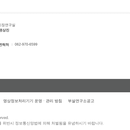
키징연구실
 권상진
062-970-6599
연락처
영상정보처리기기 운영ㆍ관리 방침
부설연구소공고
erved.
를 위반시 정보통신망법에 의해 처벌됨을 유념하시기 바랍니다.