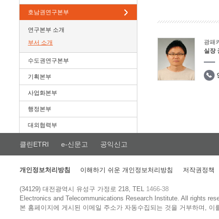
호남권연구본부
연구본부 소개
광패
부서 소개
실장
수도권연구본부
기획본부
사업화본부
행정본부
대외협력부
클린ETRI
e-신문고
공익신고
개인정보처리방침
이해하기 쉬운 개인정보처리방침
저작권정책
(34129) 대전광역시 유성구 가정로 218, TEL
1466-38
Electronics and Telecommunications Research Institute.
All rights res
본 홈페이지에 게시된 이메일 주소가 자동수집되는 것을 거부하며, 이