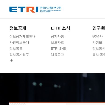
본문 바로가기
주요메뉴 바로가기
하단메뉴 바로가기
정보공개
ETRI 소식
연구원
정보공개제도안내
공지사항
50년사
사전정보공개
보도자료
간행물
정보목록
ETRI SNS
정보통신
정보공개청구
채용공고
홍보 동
경영공시
공공데이터개방
사업실명제