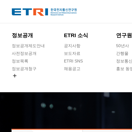
본문 바로가기
주요메뉴 바로가기
하단메뉴 바로가기
정보공개
ETRI 소식
연구원
정보공개제도안내
공지사항
50년사
사전정보공개
보도자료
간행물
정보목록
ETRI SNS
정보통신
정보공개청구
채용공고
홍보 동
경영공시
공공데이터개방
사업실명제