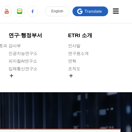
Translate
En
glish
연구·행정부서
ETRI 소개
급효과
감사부
인사말
인공지능연구소
연구원소개
피지컬AI연구소
연혁
입체통신연구소
조직도
공간미디어연구소
기타 공개정보
ADX융합연구소
원규 제·개정 예고
ICT전략연구소
연구원 고객헌장
인공지능안전연구소
ETRI CI
우주항공반도체전략연구단
주요업무연락처
대경권연구본부
찾아오시는길
호남권연구본부