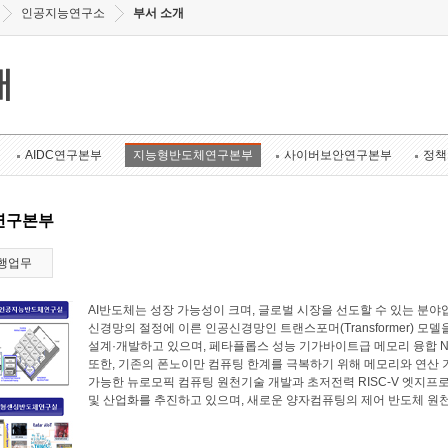
인공지능연구소
부서 소개
개
AIDC연구본부
지능형반도체연구본부
사이버보안연구본부
정책
연구본부
행업무
AI반도체는 성장 가능성이 크며, 글로벌 시장을 선도할 수 있는 
신경망의 절정에 이른 인공신경망인 트랜스포머(Transformer) 모
설계·개발하고 있으며, 페타플롭스 성능 기가바이트급 메모리 융합 N
또한, 기존의 폰노이만 컴퓨팅 한계를 극복하기 위해 메모리와 연산
가능한 뉴로모픽 컴퓨팅 원천기술 개발과 초저전력 RISC-V 엣지프로
및 산업화를 추진하고 있으며, 새로운 양자컴퓨팅의 제어 반도체 원천