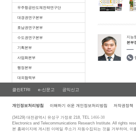
우주항공반도체전략연구단
대경권연구본부
호남권연구본부
지능
수도권연구본부
본부
기획본부
사업화본부
행정본부
대외협력부
클린ETRI
e-신문고
공익신고
개인정보처리방침
이해하기 쉬운 개인정보처리방침
저작권정책
(34129) 대전광역시 유성구 가정로 218, TEL
1466-38
Electronics and Telecommunications Research Institute.
All rights res
본 홈페이지에 게시된 이메일 주소가 자동수집되는 것을 거부하며, 이