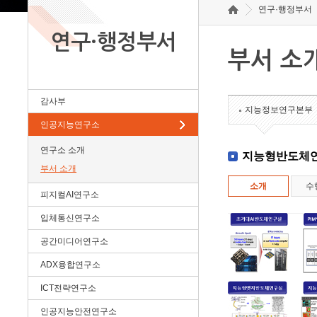
연구·행정부서
연구·행정부서
부서 소
감사부
지능정보연구본부
인공지능연구소
연구소 소개
지능형반도체
부서 소개
소개
수
피지컬AI연구소
입체통신연구소
공간미디어연구소
ADX융합연구소
ICT전략연구소
인공지능안전연구소