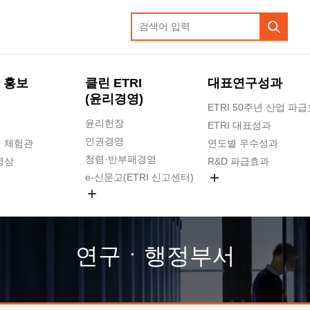
 홍보
클린 ETRI
대표연구성과
(윤리경영)
ETRI 50주년 산업 파
윤리헌장
ETRI 대표성과
인권경영
 체험관
연도별 우수성과
청렴·반부패경영
영상
R&D 파급효과
e-신문고(ETRI 신고센터)
지식공유플랫폼
공익신고
청렴포털 신고
고객의소리
연구ㆍ행정부서
수의계약 현황
부패징계 현황
감사결과공개