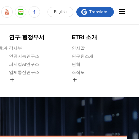
Translate
En
glish
연구·행정부서
ETRI 소개
급효과
감사부
인사말
인공지능연구소
연구원소개
피지컬AI연구소
연혁
입체통신연구소
조직도
공간미디어연구소
기타 공개정보
ADX융합연구소
원규 제·개정 예고
ICT전략연구소
연구원 고객헌장
인공지능안전연구소
ETRI CI
우주항공반도체전략연구단
주요업무연락처
대경권연구본부
찾아오시는길
호남권연구본부