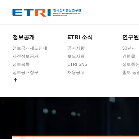
본문 바로가기
주요메뉴 바로가기
하단메뉴 바로가기
정보공개
ETRI 소식
연구원
정보공개제도안내
공지사항
50년사
사전정보공개
보도자료
간행물
정보목록
ETRI SNS
정보통신
정보공개청구
채용공고
홍보 동
경영공시
공공데이터개방
사업실명제