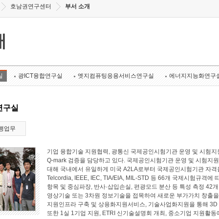
호남권연구센터
부서 소개
개
실
광ICT융합연구실
엣지컴퓨팅응용서비스연구실
에너지지능화연구
연구실
행업무
기업 융합기술 지원협력, 광통신 국제공인시험기관 운영 및 시험지원
Q-mark 검증을 담당하고 있다. 국제공인시험기관 운영 및 시험지원 
대해 국내에서 유일하게 미국 A2LA로부터 국제공인시험기관 자격
Telcordia, IEEE, IEC, TIA/EIA, MIL-STD 등 66개 국
항목 및 중심파장, 반사·삽입손실, 편광모드 분산 등 특성 측정 4
영상기술 또는 3차원 정보기술을 접목하여 새로운 부가가치 창출
지원인프라 구축 및 상용화지원서비스, 기술사업화지원을 통해 3D
또한 1실 1기업 지원, ETRI 신기술설명회 개최, 중소기업 지원