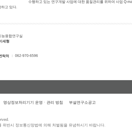
수행하고 있는 연구개발 사업에 대한 품질관리를 위하여 사업 Q-ma
행하고 있다.
지능융합연구실
 이세형
062-970-6596
연락처
영상정보처리기기 운영ㆍ관리 방침
부설연구소공고
erved.
를 위반시 정보통신망법에 의해 처벌됨을 유념하시기 바랍니다.