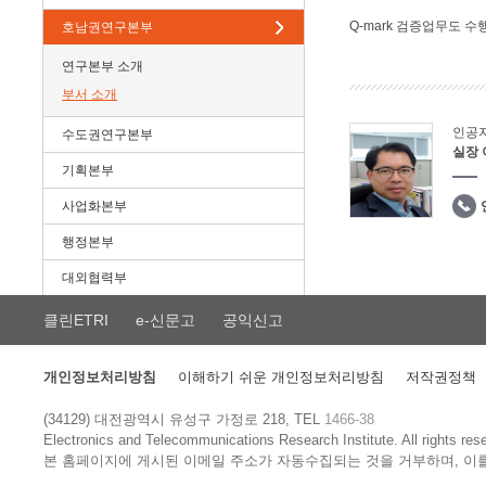
Q-mark 검증업무도 수
호남권연구본부
연구본부 소개
부서 소개
인공
수도권연구본부
실장
기획본부
사업화본부
행정본부
대외협력부
클린ETRI
e-신문고
공익신고
개인정보처리방침
이해하기 쉬운 개인정보처리방침
저작권정책
(34129) 대전광역시 유성구 가정로 218, TEL
1466-38
Electronics and Telecommunications Research Institute.
All rights res
본 홈페이지에 게시된 이메일 주소가 자동수집되는 것을 거부하며, 이