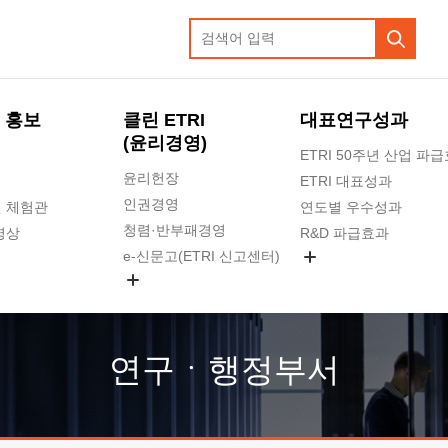
 홍보
클린 ETRI
대표연구성과
(윤리경영)
ETRI 50주년 산업 파
윤리헌장
ETRI 대표성과
인권경영
 체험관
연도별 우수성과
청렴·반부패경영
영상
R&D 파급효과
e-신문고(ETRI 신고센터)
지식공유플랫폼
공익신고
청렴포털 신고
고객의소리
연구ㆍ행정부서
수의계약 현황
부패징계 현황
감사결과공개