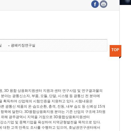
수도권연구본부
기획본부
사업화본부
행정본부
대외협력부
실
광패키징연구실
TOP
, 3D 융합 상용화지원센터 지원과 센터 연구사업 및 연구결과물의
분야는 광통신소자, 부품, 모듈, 단말, 시스템 등 광통신 전 분야에
을 획득하여 산업체의 시험인증을 지원하고 있다. 시험내용은
제시험규격에 따른 광통신 제품의 온·습도순환, 충격, 진동, 내부 습도 등 신뢰성 15개
2개 항목에 달한다. 3D융합상용화지원 분야는 기존 산업의 구조에 3차원
을 위해 광주광역시 지역을 거점으로 3D융합상용화지원센터
 강소기업 및 중핵기업을 육성하여 지역균형발전을 목적으로 있다.
활동에 대한 고객 만족도 조사를 수행하고 있으며, 호남권연구센터에서