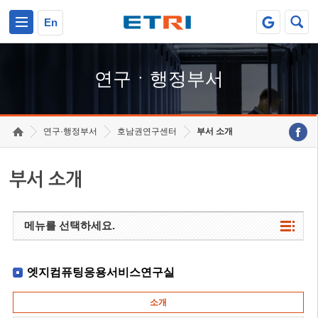
본문 바로가기
주요메뉴 바로가기
하단메뉴 바로가기
En
연구ㆍ행정부서
연구·행정부서
호남권연구센터
부서 소개
부서 소개
메뉴를 선택하세요.
엣지컴퓨팅응용서비스연구실
소개