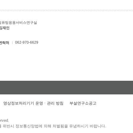
컴퓨팅응용서비스연구실
 김재인
062-970-6629
연락처
영상정보처리기기 운영ㆍ관리 방침
부설연구소공고
erved.
를 위반시 정보통신망법에 의해 처벌됨을 유념하시기 바랍니다.