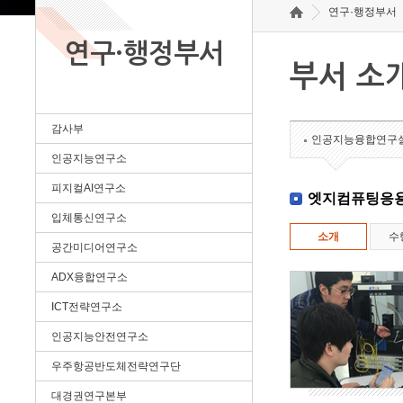
연구·행정부서
연구·행정부서
부서 소
감사부
인공지능융합연구
인공지능연구소
피지컬AI연구소
엣지컴퓨팅응
입체통신연구소
소개
수
공간미디어연구소
ADX융합연구소
ICT전략연구소
인공지능안전연구소
우주항공반도체전략연구단
대경권연구본부