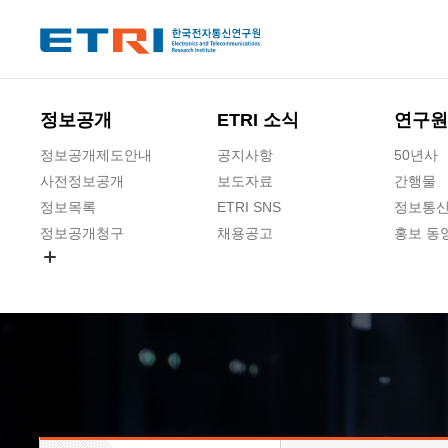
본문 바로가기
주요메뉴 바로가기
하단메뉴 바로가기
정보공개
ETRI 소식
연구원
정보공개제도안내
공지사항
50년사
사전정보공개
보도자료
간행물
정보목록
ETRI SNS
정보통신
정보공개청구
채용공고
홍보 동
경영공시
공공데이터개방
사업실명제