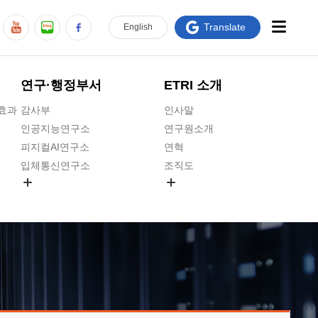
Translate
En
glish
연구·행정부서
ETRI 소개
급효과
감사부
인사말
인공지능연구소
연구원소개
피지컬AI연구소
연혁
입체통신연구소
조직도
공간미디어연구소
기타 공개정보
ADX융합연구소
원규 제·개정 예고
ICT전략연구소
연구원 고객헌장
인공지능안전연구소
ETRI CI
우주항공반도체전략연구단
주요업무연락처
대경권연구본부
찾아오시는길
호남권연구본부