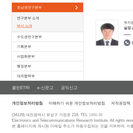
호남권연구본부
연구본부 소개
엣지
부서 소개
실장
수도권연구본부
기획본부
사업화본부
행정본부
대외협력부
클린ETRI
e-신문고
공익신고
개인정보처리방침
이해하기 쉬운 개인정보처리방침
저작권정책
(34129) 대전광역시 유성구 가정로 218, TEL
1466-38
Electronics and Telecommunications Research Institute.
All rights res
본 홈페이지에 게시된 이메일 주소가 자동수집되는 것을 거부하며, 이