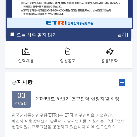
ETRI Insight
ETRI Journal
전자통신동향분석
ETRI 웹진
ETRI 간행물
전자도서관
[닫기]
오늘 하루 열지 않기
인력채용
입찰공고
공동/위탁
공지사항
03
2026년도 하반기 연구인력 현장지원 희망기업 신청/접수
2026.08
한국전자통신연구원(ETRI)은 ETRI 연구인력을 기업현장에
파견하여 현장수요에 맞추어 기술사업화를 지원하는 『연구인력
현장지원』프로그램을 운영하고 있습니다.이에 연구인력의
지원을 희망하는 중소.중견기업에서는 신청하여 주시기