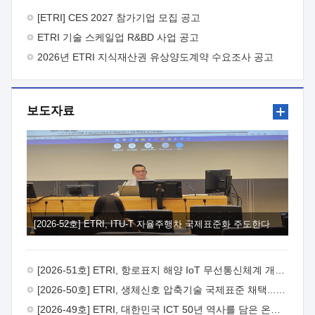
바랍니다.
2026년 8월 한국전자통신연구원장
1. 추진개요

추진목적: ETRI 인력을 기업현장에 파견. 기술지원을
[ETRI] CES 2027 참가기업 모집 공고
실시함으로써 ETRI 개발기술의 사업화를 지원하여
ETRI 기술 스케일업 R&BD 사업 공고
사업화성과를 극대화하고, 지원기업을 강견기업으로 육성하고자
함.
2026년 ETRI 지식재산권 유상양도계약 수요조사 공고
 신청자격: ETRI 협력기업 및 일반 ICT 중소기업*
협력기업: ETRI 창업/연구소기업, 기술이전/출자기업 등 ETRI
개발기술을 사업화하고자 하는 기업
 파견기간: 1년 이상
[최대 3년까지 연속지원 가능]* 연속지원은 지원완료 시점에서
보도자료
당해 지원실적과 차기 지원계획을 평가하여 결정
 기업부담:
연구인력 연봉기준 30 ~ 40%* (1년차) 연봉의 30%, (2 ~ 3년차)
연봉의 40%
 추진일정(1)희망기업 신청/접수(2)희망인력-
희망기업 매칭(3)현장조사/ 선정(심의)(4)협약체결(5)
기업파견8월 3일 ~ 14일
8월 17일 ~ 26일
9월초순
9월 중순
10월 이후* 상기일정은 희망인력-희망기업간 매칭 원활시를
가정한 것으로 상황에 따라 상당기간 일정이 지연될 수 있음. **
(1)희망인력-희망기업간 적합성이 낮다고 판단되거나, (2)
희망인력이 파견의사를 철회할 경우 후속 절차가 진행되지 않을
[2026-52호] ETRI, ITU-T 자율주행차 국제표준화 주도한다
수 있음.2. 현장지원 희망인력 및 상세이력
 희망인력
목록기술분야연구인력번호지원가능 기술반도체/
전자소자A반도체 소자(trasistor/diode) 제작 공정 전자소자 제작
[2026-51호] ETRI, 항로표지 해양 IoT 무선통신체계 개발 나선다
공정(FET / SBD 등 )유기물 반도체 소재 및 소자 설계, 합성 및
제작바이오센서 설계/제작토양/수질/가스 센서 설계/
[2026-50호] ETRI, 생체신호 압축기술 국제표준 채택...의료 AI 시대 연다
제작광소자응용B광 센서 및 응용 시스템시스템 제어 및 데이터
[2026-49호] ETRI, 대한민국 ICT 50년 역사를 담은 온라인 50년사 공개
처리FPGA 제어, VHDL 프로그램 개발Labview, Python, C