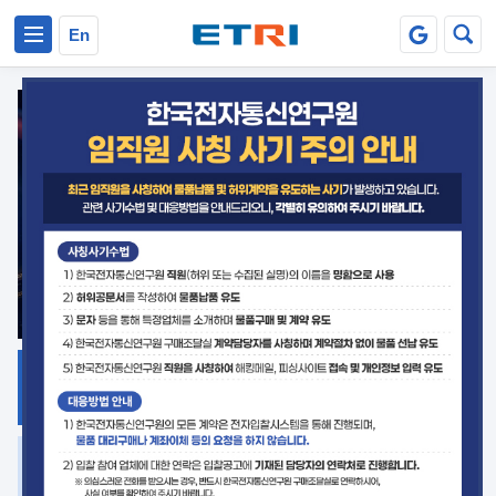
본문 바로가기
주요메뉴 바로가기
En
지식공유
ETRI 오픈소스
플랫폼
거버넌스 대응
발간자료