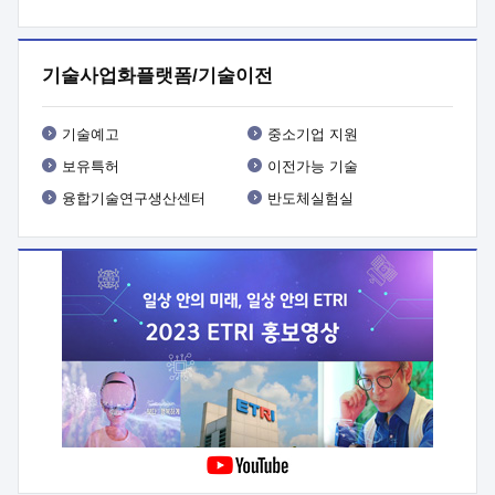
프로그램 개발
 상세이력ㅇ(붙 임1) 대상인력 A 상세이력ㅇ(붙
임2) 대상인력 B 상세이력
3. 신청방법 및 향후일정 등

신청방법: 이메일 (verdi@etri.re.kr)* <별첨양식>을 작성하여
기술사업화플랫폼/기술이전
제출
 문 의 처: ETRI사업화본부 기업성장지원부
기업성장지원전략실ㅇ오경석 책임 연구원 (T. 042-860-5076,
verdi@etri.re.kr)
 제출양식
ㅇ(별첨양식) ETRI연구인력
기술예고
중소기업 지원
현장지원 신청서 (기업)
보유특허
이전가능 기술
융합기술연구생산센터
반도체실험실