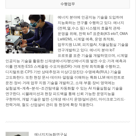
수행업무
에너지 분야에 인공지능 기술을 도입하여
지능화하는 연구를 수행하고 있다. 에너지
(전력,열,수소 등) 시스템의 효율적 관제·
운영을 위해, 전력 IoT 표준화(KS eIoT, OMA
LwM2M), 시계열 예측, 운영 최적화,
업무지원 LLM, 피지컬AI, 자율실험실 기술을
연구개발하고 있다. 에너지 분야 IoT
프로토콜 표준 기술을 개발하였으며, 시계열
인공지능 기술을 활용한 신재생에너지/분산에너지원 발전·수요·가격 예측과
이를 연계한 ESS 스케줄링·수요자원(DR)·거래 전략 최적화를 수행하고,
디지털트윈·CPS 기반 상태추정과 이상/고장진단·수명예측(RUL) 기술을
고도화한다. 또한 현장 문서·데이터·알람을 이해하는 특화 LLM 에이전트로
운전·정비·거래 업무 지원 기술을 개발하고, 소재·부품·장비 영역에는
실험설계–계측–분석–조건탐색을 자동화할 수 있는 AI 자율실험실 기술을
연구한다. 시뮬레이션과 현장 피드백을 통해 신뢰 가능한 운영지능을
구현하며, 개발 기술은 발전·신재생 에너지 운영/설비관리, 마이크로그리드·
전력거래, 철도·산업설비 관리 등 현장에 확장 적용한다.
에너지지능화연구실