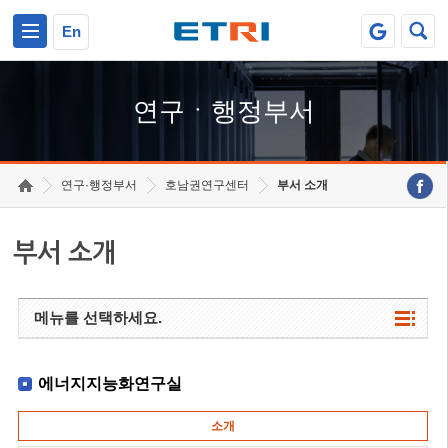
본문 바로가기
주요메뉴 바로가기
하단메뉴 바로가기
En
연구ㆍ행정부서
연구·행정부서
호남권연구센터
부서 소개
부서 소개
메뉴를 선택하세요.
에너지지능화연구실
소개