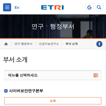
본문 바로가기
주요메뉴 바로가기
하단메뉴 바로가기
En
연구ㆍ행정부서
연구·행정부서
인공지능연구소
부서 소개
부서 소개
메뉴를 선택하세요.
사이버보안연구본부
소개