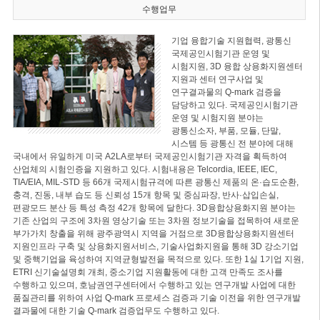
수행업무
기업 융합기술 지원협력, 광통신
국제공인시험기관 운영 및
시험지원, 3D 융합 상용화지원센터
지원과 센터 연구사업 및
연구결과물의 Q-mark 검증을
담당하고 있다. 국제공인시험기관
운영 및 시험지원 분야는
광통신소자, 부품, 모듈, 단말,
시스템 등 광통신 전 분야에 대해
국내에서 유일하게 미국 A2LA로부터 국제공인시험기관 자격을 획득하여
산업체의 시험인증을 지원하고 있다. 시험내용은 Telcordia, IEEE, IEC,
TIA/EIA, MIL-STD 등 66개 국제시험규격에 따른 광통신 제품의 온·습도순환,
충격, 진동, 내부 습도 등 신뢰성 15개 항목 및 중심파장, 반사·삽입손실,
편광모드 분산 등 특성 측정 42개 항목에 달한다. 3D융합상용화지원 분야는
기존 산업의 구조에 3차원 영상기술 또는 3차원 정보기술을 접목하여 새로운
부가가치 창출을 위해 광주광역시 지역을 거점으로 3D융합상용화지원센터
지원인프라 구축 및 상용화지원서비스, 기술사업화지원을 통해 3D 강소기업
및 중핵기업을 육성하여 지역균형발전을 목적으로 있다. 또한 1실 1기업 지원,
ETRI 신기술설명회 개최, 중소기업 지원활동에 대한 고객 만족도 조사를
수행하고 있으며, 호남권연구센터에서 수행하고 있는 연구개발 사업에 대한
품질관리를 위하여 사업 Q-mark 프로세스 검증과 기술 이전을 위한 연구개발
결과물에 대한 기술 Q-mark 검증업무도 수행하고 있다.