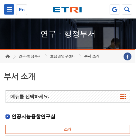
본문 바로가기
주요메뉴 바로가기
하단메뉴 바로가기
En
연구ㆍ행정부서
연구·행정부서
호남권연구센터
부서 소개
부서 소개
메뉴를 선택하세요.
인공지능융합연구실
소개