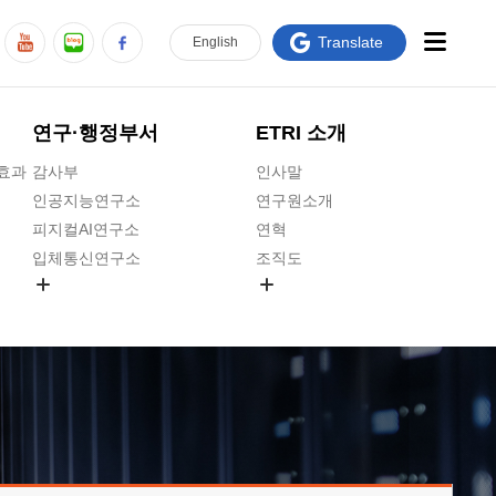
Translate
En
glish
연구·행정부서
ETRI 소개
급효과
감사부
인사말
인공지능연구소
연구원소개
피지컬AI연구소
연혁
입체통신연구소
조직도
공간미디어연구소
기타 공개정보
ADX융합연구소
원규 제·개정 예고
ICT전략연구소
연구원 고객헌장
인공지능안전연구소
ETRI CI
우주항공반도체전략연구단
주요업무연락처
대경권연구본부
찾아오시는길
호남권연구본부