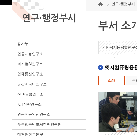
연구·행정부서
연구·행정부서
부서 소
감사부
인공지능융합연구
인공지능연구소
피지컬AI연구소
엣지컴퓨팅응
입체통신연구소
소개
수
공간미디어연구소
ADX융합연구소
ICT전략연구소
인공지능안전연구소
우주항공반도체전략연구단
대경권연구본부