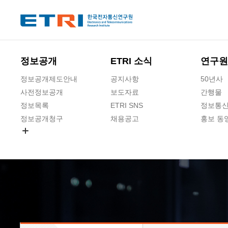
본문 바로가기
주요메뉴 바로가기
하단메뉴 바로가기
정보공개
ETRI 소식
연구원
정보공개제도안내
공지사항
50년사
사전정보공개
보도자료
간행물
정보목록
ETRI SNS
정보통신
정보공개청구
채용공고
홍보 동
경영공시
공공데이터개방
사업실명제