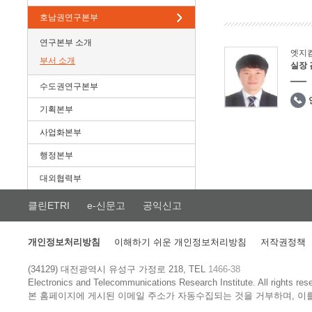
호남권연구본부
연구본부 소개
엣지
부서 소개
실장
수도권연구본부
기획본부
사업화본부
행정본부
대외협력부
클린ETRI
e-신문고
공익신고
개인정보처리방침
이해하기 쉬운 개인정보처리방침
저작권정책
(34129) 대전광역시 유성구 가정로 218, TEL
1466-38
Electronics and Telecommunications Research Institute.
All rights res
본 홈페이지에 게시된 이메일 주소가 자동수집되는 것을 거부하며, 이