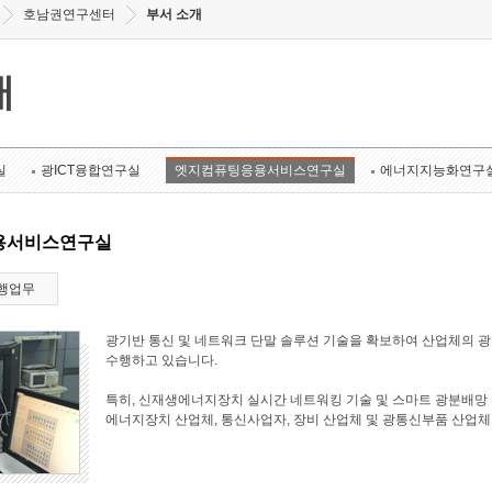
호남권연구센터
부서 소개
개
실
광ICT융합연구실
엣지컴퓨팅응용서비스연구실
에너지지능화연구
용서비스연구실
행업무
광기반 통신 및 네트워크 단말 솔루션 기술을 확보하여 산업체의 
수행하고 있습니다.
특히, 신재생에너지장치 실시간 네트워킹 기술 및 스마트 광분배망 
에너지장치 산업체, 통신사업자, 장비 산업체 및 광통신부품 산업체