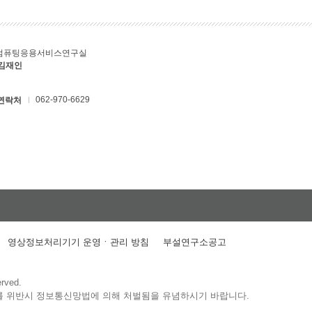
컴퓨팅응용서비스연구실
 김재인
062-970-6629
연락처
영상정보처리기기 운영ㆍ관리 방침
부설연구소공고
erved.
를 위반시 정보통신망법에 의해 처벌됨을 유념하시기 바랍니다.