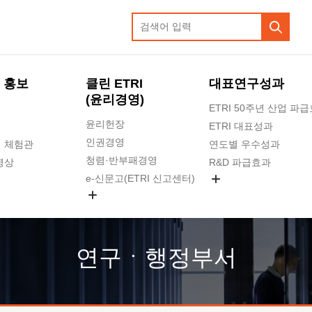
 홍보
클린 ETRI
대표연구성과
(윤리경영)
ETRI 50주년 산업 파
윤리헌장
ETRI 대표성과
인권경영
 체험관
연도별 우수성과
청렴·반부패경영
영상
R&D 파급효과
e-신문고(ETRI 신고센터)
지식공유플랫폼
공익신고
청렴포털 신고
고객의소리
연구ㆍ행정부서
수의계약 현황
부패징계 현황
감사결과공개