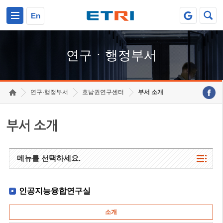
본문 바로가기
주요메뉴 바로가기
하단메뉴 바로가기
En
연구ㆍ행정부서
연구·행정부서
호남권연구센터
부서 소개
부서 소개
메뉴를 선택하세요.
인공지능융합연구실
소개