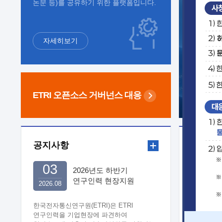
논문 등)를 공유하기 위한 플랫폼입니다.
자세히보기
ETRI 오픈소스
거버넌스 대응
공지사항
보도자
03
2026년도 하반기
연구인력 현장지원
2026.08
희망기업 신청/접수
한국전자통신연구원(ETRI)은 ETRI
연구인력을 기업현장에 파견하여