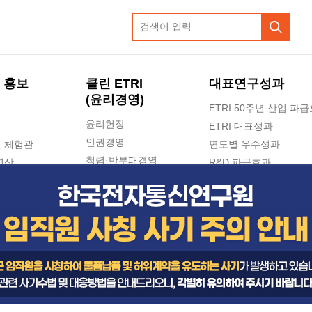
 홍보
클린 ETRI
대표연구성과
(윤리경영)
ETRI 50주년 산업 파
윤리헌장
ETRI 대표성과
인권경영
 체험관
연도별 우수성과
청렴·반부패경영
영상
R&D 파급효과
e-신문고(ETRI 신고센터)
지식공유플랫폼
공익신고
청렴포털 신고
고객의소리
수의계약 현황
부패징계 현황
감사결과공개