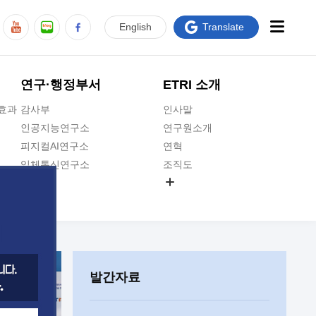
En
glish
Translate
연구·행정부서
ETRI 소개
급효과
감사부
인사말
인공지능연구소
연구원소개
피지컬AI연구소
연혁
입체통신연구소
조직도
공간미디어연구소
기타 공개정보
ADX융합연구소
원규 제·개정 예고
ICT전략연구소
연구원 고객헌장
인공지능안전연구소
ETRI CI
우주항공반도체전략연구단
주요업무연락처
발간자료
대경권연구본부
찾아오시는길
호남권연구본부