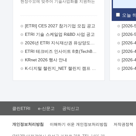
현장수요에 맞추어 기술사업화를 지원하는
『연구인력 현장지원』프로그램을
운영하고 있습니다.이에 연구인력의 지원을
오늘 하
희망하는 중소.중견기업에서는 신청하여
주시기 바랍니다.
2026년 8월
[ETRI] CES 2027 참가기업 모집 공고
한국전자통신연구원장
1. 추진개요

ETRI 기술 스케일업 R&BD 사업 공고
추진목적: ETRI 인력을 기업현장에 파견.
기술지원을 실시함으로써 ETRI 개발기술의
2026년 ETRI 지식재산권 유상양도계약 수요조사 공고
사업화를 지원하여 사업화성과를
ETRI 테크비즈 인사이트 8호(TechBiz Insight Vol.8) 발간
극대화하고, 지원기업을 강견기업으로
육성하고자 함.
 신청자격: ETRI
KRnet 2026 행사 안내
협력기업 및 일반 ICT 중소기업* 협력기업:
K-디지털 챌린지_NET 챌린지 캠프 시즌13 안내
ETRI 창업/연구소기업, 기술이전/출자기업
등 ETRI 개발기술을 사업화하고자 하는
기업
 파견기간: 1년 이상 [최대 3년까지
연속지원 가능]* 연속지원은 지원완료
시점에서 당해 지원실적과 차기 지원계획을
평가하여 결정
 기업부담: 연구인력
연봉기준 30 ~ 40%* (1년차) 연봉의 30%,
클린ETRI
e-신문고
공익신고
(2 ~ 3년차) 연봉의 40%
 추진일정(1)
희망기업 신청/접수(2)희망인력-희망기업
매칭(3)현장조사/ 선정(심의)(4)협약체결
개인정보처리방침
이해하기 쉬운 개인정보처리방침
저작권정책
(5)기업파견8월 3일 ~ 14일
8월 17일 ~
26일
9월초순
9월 중순
10월 이후*