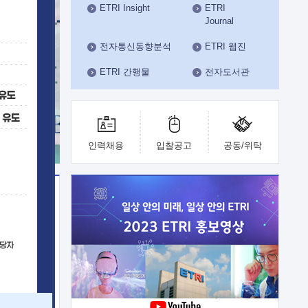
ETRI Insight
ETRI
수도권연구본부
Journal
기획본부
사업화본부
전자통신동향분석
ETRI 웹진
행정본부
ETRI 간행물
전자도서관
대외협력부
인력채용
입찰공고
공동/위탁
이전
업 지원
능 기술
체실험실