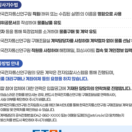
료
기술사업화플랫폼/기술
기술예고
중소기
보유특허
이전가
융합기술연구생산센터
반도