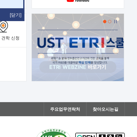
[닫기]
 견학
신청
주요업무연락처
찾아오시는길