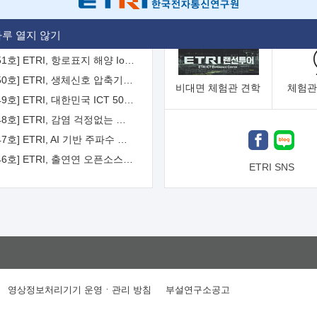
[2026-52호] ETRI, ITU-T 자율주행차 국제표준화 주도한다
루 열지 않기
[2026-51호] ETRI, 항로표지 해양 IoT 무선통신체계 개발 나선다
[2026-50호] ETRI, 생체신호 압축기술 국제표준 채택...의료 AI 시대 연다
비대면
체험관 견학
체험관
[2026-49호] ETRI, 대한민국 ICT 50년 역사를 담은 온라인 50년사 공개
[2026-48호] ETRI, 감염 걱정없는 공중 터치 인터페이스 시대 연다
[2026-47호] ETRI, AI 기반 주파수 예측기술 국제표준 이끌어
[2026-46호] ETRI, 출연연 오픈소스 협의체 '범출연연'으로 확대 운영
ETRI SNS
영상정보처리기기 운영ㆍ관리 방침
부설연구소공고