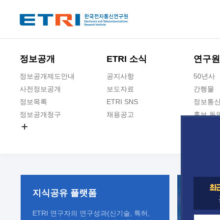
본문 바로가기
주요메뉴 바로가기
정보공개
ETRI 소식
연구원
정보공개제도안내
공지사항
50년사
사전정보공개
보도자료
간행물
정보목록
ETRI SNS
정보통신
정보공개청구
채용공고
홍보 동
경영공시
공공데이터개방
사업실명제
지식공유
플랫폼
ETRI 연구자의 연구성과(신기술, 특허,