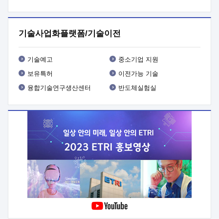
프로그램 개발
 상세이력ㅇ(붙 임1) 대상인력 A 상세이력ㅇ(붙
임2) 대상인력 B 상세이력
3. 신청방법 및 향후일정 등

신청방법: 이메일 (verdi@etri.re.kr)* <별첨양식>을 작성하여
기술사업화플랫폼/기술이전
제출
 문 의 처: ETRI사업화본부 기업성장지원부
기업성장지원전략실ㅇ오경석 책임 연구원 (T. 042-860-5076,
verdi@etri.re.kr)
 제출양식
ㅇ(별첨양식) ETRI연구인력
기술예고
중소기업 지원
현장지원 신청서 (기업)
보유특허
이전가능 기술
융합기술연구생산센터
반도체실험실