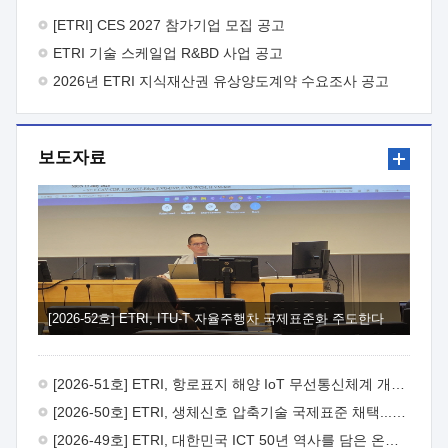
바랍니다.
2026년 8월 한국전자통신연구원장
1. 추진개요

추진목적: ETRI 인력을 기업현장에 파견. 기술지원을
[ETRI] CES 2027 참가기업 모집 공고
실시함으로써 ETRI 개발기술의 사업화를 지원하여
ETRI 기술 스케일업 R&BD 사업 공고
사업화성과를 극대화하고, 지원기업을 강견기업으로 육성하고자
함.
2026년 ETRI 지식재산권 유상양도계약 수요조사 공고
 신청자격: ETRI 협력기업 및 일반 ICT 중소기업*
협력기업: ETRI 창업/연구소기업, 기술이전/출자기업 등 ETRI
개발기술을 사업화하고자 하는 기업
 파견기간: 1년 이상
[최대 3년까지 연속지원 가능]* 연속지원은 지원완료 시점에서
보도자료
당해 지원실적과 차기 지원계획을 평가하여 결정
 기업부담:
연구인력 연봉기준 30 ~ 40%* (1년차) 연봉의 30%, (2 ~ 3년차)
연봉의 40%
 추진일정(1)희망기업 신청/접수(2)희망인력-
희망기업 매칭(3)현장조사/ 선정(심의)(4)협약체결(5)
기업파견8월 3일 ~ 14일
8월 17일 ~ 26일
9월초순
9월 중순
10월 이후* 상기일정은 희망인력-희망기업간 매칭 원활시를
가정한 것으로 상황에 따라 상당기간 일정이 지연될 수 있음. **
(1)희망인력-희망기업간 적합성이 낮다고 판단되거나, (2)
희망인력이 파견의사를 철회할 경우 후속 절차가 진행되지 않을
[2026-52호] ETRI, ITU-T 자율주행차 국제표준화 주도한다
수 있음.2. 현장지원 희망인력 및 상세이력
 희망인력
목록기술분야연구인력번호지원가능 기술반도체/
전자소자A반도체 소자(trasistor/diode) 제작 공정 전자소자 제작
[2026-51호] ETRI, 항로표지 해양 IoT 무선통신체계 개발 나선다
공정(FET / SBD 등 )유기물 반도체 소재 및 소자 설계, 합성 및
제작바이오센서 설계/제작토양/수질/가스 센서 설계/
[2026-50호] ETRI, 생체신호 압축기술 국제표준 채택...의료 AI 시대 연다
제작광소자응용B광 센서 및 응용 시스템시스템 제어 및 데이터
[2026-49호] ETRI, 대한민국 ICT 50년 역사를 담은 온라인 50년사 공개
처리FPGA 제어, VHDL 프로그램 개발Labview, Python, C