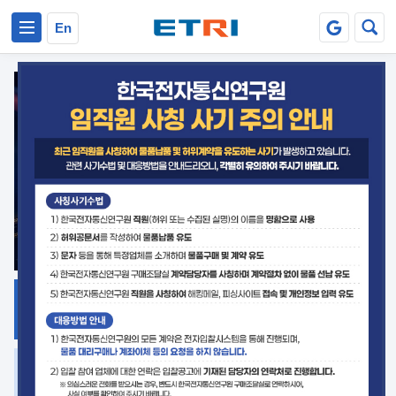
본문 바로가기
주요메뉴 바로가기
En
지식공유
ETRI 오픈소스
플랫폼
거버넌스 대응
발간자료