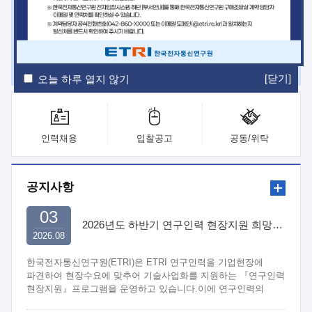
ETRI Insight
ETRI Journal
전자통신동향분석
ETRI 웹진
ETRI 간행물
전자도서관
[닫기]
오늘 하루 열지 않기
인력채용
입찰공고
공동/위탁
공지사항
03
2026년도 하반기 연구인력 현장지원 희망기업 신청/접수
2026.08
한국전자통신연구원(ETRI)은 ETRI 연구인력을 기업현장에
파견하여 현장수요에 맞추어 기술사업화를 지원하는 『연구인력
현장지원』프로그램을 운영하고 있습니다.이에 연구인력의
지원을 희망하는 중소.중견기업에서는 신청하여 주시기