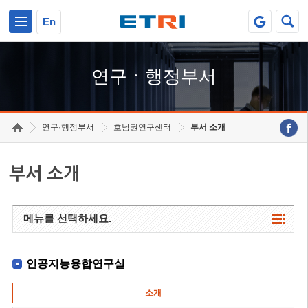
본문 바로가기
주요메뉴 바로가기
하단메뉴 바로가기
En
연구ㆍ행정부서
연구·행정부서
호남권연구센터
부서 소개
부서 소개
메뉴를 선택하세요.
인공지능융합연구실
소개