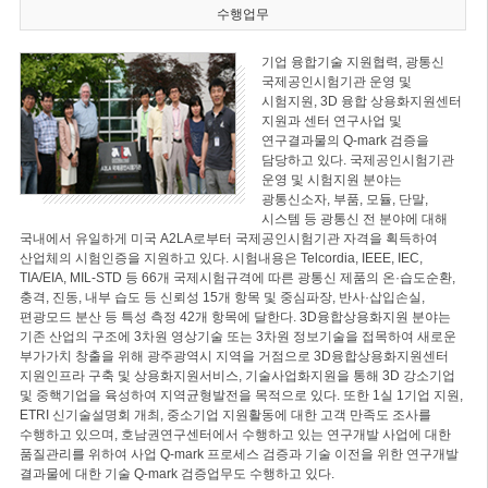
수행업무
기업 융합기술 지원협력, 광통신
국제공인시험기관 운영 및
시험지원, 3D 융합 상용화지원센터
지원과 센터 연구사업 및
연구결과물의 Q-mark 검증을
담당하고 있다. 국제공인시험기관
운영 및 시험지원 분야는
광통신소자, 부품, 모듈, 단말,
시스템 등 광통신 전 분야에 대해
국내에서 유일하게 미국 A2LA로부터 국제공인시험기관 자격을 획득하여
산업체의 시험인증을 지원하고 있다. 시험내용은 Telcordia, IEEE, IEC,
TIA/EIA, MIL-STD 등 66개 국제시험규격에 따른 광통신 제품의 온·습도순환,
충격, 진동, 내부 습도 등 신뢰성 15개 항목 및 중심파장, 반사·삽입손실,
편광모드 분산 등 특성 측정 42개 항목에 달한다. 3D융합상용화지원 분야는
기존 산업의 구조에 3차원 영상기술 또는 3차원 정보기술을 접목하여 새로운
부가가치 창출을 위해 광주광역시 지역을 거점으로 3D융합상용화지원센터
지원인프라 구축 및 상용화지원서비스, 기술사업화지원을 통해 3D 강소기업
및 중핵기업을 육성하여 지역균형발전을 목적으로 있다. 또한 1실 1기업 지원,
ETRI 신기술설명회 개최, 중소기업 지원활동에 대한 고객 만족도 조사를
수행하고 있으며, 호남권연구센터에서 수행하고 있는 연구개발 사업에 대한
품질관리를 위하여 사업 Q-mark 프로세스 검증과 기술 이전을 위한 연구개발
결과물에 대한 기술 Q-mark 검증업무도 수행하고 있다.