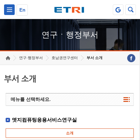
본문 바로가기
주요메뉴 바로가기
하단메뉴 바로가기
En
연구ㆍ행정부서
연구·행정부서
호남권연구센터
부서 소개
부서 소개
메뉴를 선택하세요.
엣지컴퓨팅응용서비스연구실
소개