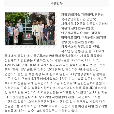
수행업무
기업 융합기술 지원협력, 광통신
국제공인시험기관 운영 및
시험지원, 3D 융합 상용화지원센터
지원과 센터 연구사업 및
연구결과물의 Q-mark 검증을
담당하고 있다. 국제공인시험기관
운영 및 시험지원 분야는
광통신소자, 부품, 모듈, 단말,
시스템 등 광통신 전 분야에 대해
국내에서 유일하게 미국 A2LA로부터 국제공인시험기관 자격을 획득하여
산업체의 시험인증을 지원하고 있다. 시험내용은 Telcordia, IEEE, IEC,
TIA/EIA, MIL-STD 등 66개 국제시험규격에 따른 광통신 제품의 온·습도순환,
충격, 진동, 내부 습도 등 신뢰성 15개 항목 및 중심파장, 반사·삽입손실,
편광모드 분산 등 특성 측정 42개 항목에 달한다. 3D융합상용화지원 분야는
기존 산업의 구조에 3차원 영상기술 또는 3차원 정보기술을 접목하여 새로운
부가가치 창출을 위해 광주광역시 지역을 거점으로 3D융합상용화지원센터
지원인프라 구축 및 상용화지원서비스, 기술사업화지원을 통해 3D 강소기업
및 중핵기업을 육성하여 지역균형발전을 목적으로 있다. 또한 1실 1기업 지원,
ETRI 신기술설명회 개최, 중소기업 지원활동에 대한 고객 만족도 조사를
수행하고 있으며, 호남권연구센터에서 수행하고 있는 연구개발 사업에 대한
품질관리를 위하여 사업 Q-mark 프로세스 검증과 기술 이전을 위한 연구개발
결과물에 대한 기술 Q-mark 검증업무도 수행하고 있다.