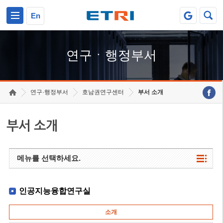
본문 바로가기
주요메뉴 바로가기
하단메뉴 바로가기
En
연구ㆍ행정부서
연구·행정부서
호남권연구센터
부서 소개
부서 소개
메뉴를 선택하세요.
인공지능융합연구실
소개