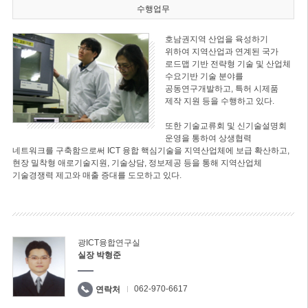
수행업무
호남권지역 산업을 육성하기
위하여 지역산업과 연계된 국가
로드맵 기반 전략형 기술 및 산업체
수요기반 기술 분야를
공동연구개발하고, 특허 시제품
제작 지원 등을 수행하고 있다.
또한 기술교류회 및 신기술설명회
운영을 통하여 상생협력
네트워크를 구축함으로써 ICT 융합 핵심기술을 지역산업체에 보급 확산하고,
현장 밀착형 애로기술지원, 기술상담, 정보제공 등을 통해 지역산업체
기술경쟁력 제고와 매출 증대를 도모하고 있다.
광ICT융합연구실
실장 박형준
062-970-6617
연락처