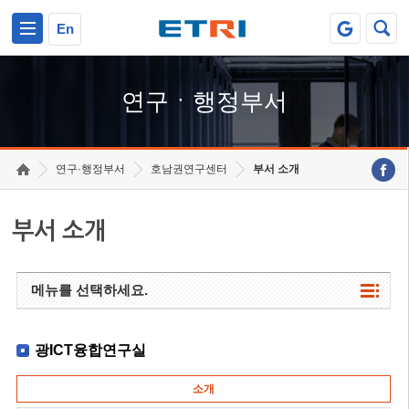
본문 바로가기
주요메뉴 바로가기
하단메뉴 바로가기
En
연구ㆍ행정부서
연구·행정부서
호남권연구센터
부서 소개
부서 소개
메뉴를 선택하세요.
광ICT융합연구실
소개