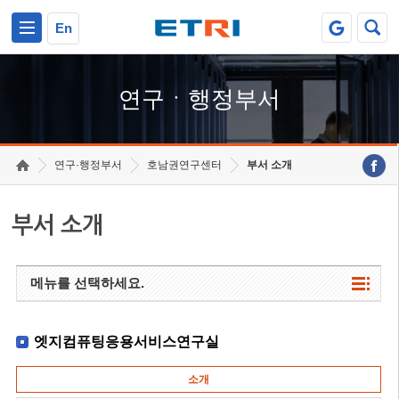
본문 바로가기
주요메뉴 바로가기
하단메뉴 바로가기
En
연구ㆍ행정부서
연구·행정부서
호남권연구센터
부서 소개
부서 소개
메뉴를 선택하세요.
엣지컴퓨팅응용서비스연구실
소개